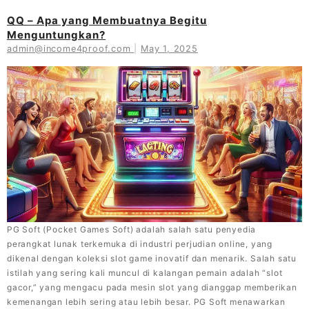
QQ – Apa yang Membuatnya Begitu
Menguntungkan?
admin@income4proof.com
|
May 1, 2025
PG Soft (Pocket Games Soft) adalah salah satu penyedia
perangkat lunak terkemuka di industri perjudian online, yang
dikenal dengan koleksi slot game inovatif dan menarik. Salah satu
istilah yang sering kali muncul di kalangan pemain adalah “slot
gacor,” yang mengacu pada mesin slot yang dianggap memberikan
kemenangan lebih sering atau lebih besar. PG Soft menawarkan