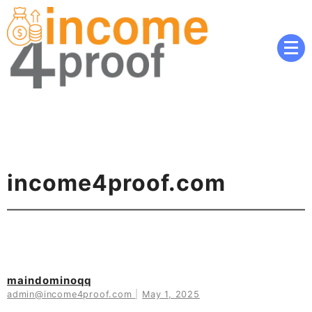
Skip
to
content
Latih strategi Anda dengan slot demo dan mainkan
Situs Slot Online Terbaik
slot gacor di situs slot online terbaik untuk peluang
dengan Fitur Slot Demo
menang besar.
dan Slot Gacor
income4proof.com
maindominoqq
admin@income4proof.com
|
May 1, 2025