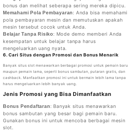
bonus dan melihat seberapa sering mereka dipicu.
: Anda bisa memahami
Memahami Pola Pembayaran
pola pembayaran mesin dan memutuskan apakah
mesin tersebut cocok untuk Anda.
: Mode demo memberi Anda
Belajar Tanpa Risiko
kesempatan untuk belajar tanpa harus
mengeluarkan uang nyata.
6. Cari Situs dengan Promosi dan Bonus Menarik
Banyak situs slot menawarkan berbagai promosi untuk pemain baru
maupun pemain lama, seperti bonus sambutan, putaran gratis, dan
cashback. Manfaatkan promosi ini untuk bermain lebih lama tanpa
harus mengeluarkan lebih banyak uang.
Jenis Promosi yang Bisa Dimanfaatkan
: Banyak situs menawarkan
Bonus Pendaftaran
bonus sambutan yang besar bagi pemain baru.
Gunakan bonus ini untuk mencoba berbagai mesin
slot.