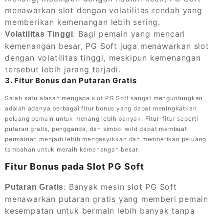
menawarkan slot dengan volatilitas rendah yang
memberikan kemenangan lebih sering.
: Bagi pemain yang mencari
Volatilitas Tinggi
kemenangan besar, PG Soft juga menawarkan slot
dengan volatilitas tinggi, meskipun kemenangan
tersebut lebih jarang terjadi.
3. Fitur Bonus dan Putaran Gratis
Salah satu alasan mengapa slot PG Soft sangat menguntungkan
adalah adanya berbagai fitur bonus yang dapat meningkatkan
peluang pemain untuk menang lebih banyak. Fitur-fitur seperti
putaran gratis, pengganda, dan simbol wild dapat membuat
permainan menjadi lebih mengasyikkan dan memberikan peluang
tambahan untuk meraih kemenangan besar.
Fitur Bonus pada Slot PG Soft
: Banyak mesin slot PG Soft
Putaran Gratis
menawarkan putaran gratis yang memberi pemain
kesempatan untuk bermain lebih banyak tanpa