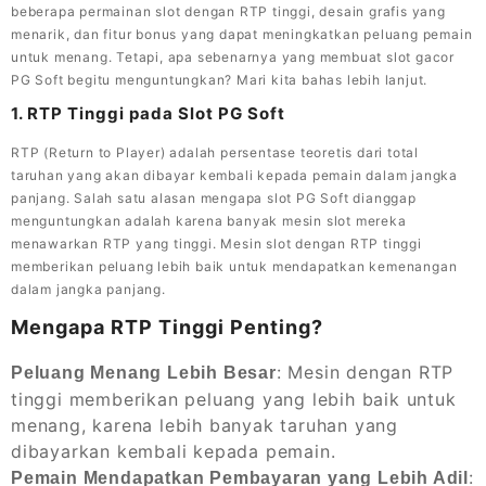
beberapa permainan slot dengan RTP tinggi, desain grafis yang
menarik, dan fitur bonus yang dapat meningkatkan peluang pemain
untuk menang. Tetapi, apa sebenarnya yang membuat slot gacor
PG Soft begitu menguntungkan? Mari kita bahas lebih lanjut.
1. RTP Tinggi pada Slot PG Soft
RTP (Return to Player) adalah persentase teoretis dari total
taruhan yang akan dibayar kembali kepada pemain dalam jangka
panjang. Salah satu alasan mengapa slot PG Soft dianggap
menguntungkan adalah karena banyak mesin slot mereka
menawarkan RTP yang tinggi. Mesin slot dengan RTP tinggi
memberikan peluang lebih baik untuk mendapatkan kemenangan
dalam jangka panjang.
Mengapa RTP Tinggi Penting?
: Mesin dengan RTP
Peluang Menang Lebih Besar
tinggi memberikan peluang yang lebih baik untuk
menang, karena lebih banyak taruhan yang
dibayarkan kembali kepada pemain.
:
Pemain Mendapatkan Pembayaran yang Lebih Adil