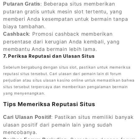
: Beberapa situs memberikan
Putaran Gratis
putaran gratis untuk mesin slot tertentu, yang
memberi Anda kesempatan untuk bermain tanpa
biaya tambahan.
: Promosi cashback memberikan
Cashback
persentase dari kerugian Anda kembali, yang
membantu Anda bermain lebih lama.
7. Periksa Reputasi dan Ulasan Situs
Sebelum bergabung dengan situs slot, pastikan untuk memeriksa
reputasi situs tersebut. Cari ulasan dari pemain lain di forum
perjudian atau situs ulasan kasino online untuk memastikan bahwa
situs tersebut terpercaya dan memberikan pengalaman bermain
yang menyenangkan.
Tips Memeriksa Reputasi Situs
: Pastikan situs memiliki banyak
Cari Ulasan Positif
ulasan positif dari pemain lain yang sudah
mencobanya.