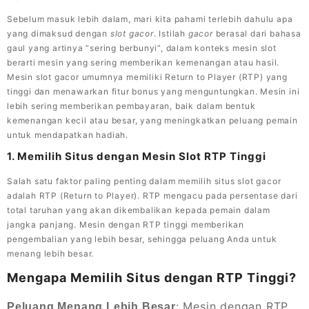
Sebelum masuk lebih dalam, mari kita pahami terlebih dahulu apa
yang dimaksud dengan
slot gacor
. Istilah
gacor
berasal dari bahasa
gaul yang artinya “sering berbunyi”, dalam konteks mesin slot
berarti mesin yang sering memberikan kemenangan atau hasil.
Mesin slot gacor umumnya memiliki Return to Player (RTP) yang
tinggi dan menawarkan fitur bonus yang menguntungkan. Mesin ini
lebih sering memberikan pembayaran, baik dalam bentuk
kemenangan kecil atau besar, yang meningkatkan peluang pemain
untuk mendapatkan hadiah.
1. Memilih Situs dengan Mesin Slot RTP Tinggi
Salah satu faktor paling penting dalam memilih situs slot gacor
adalah RTP (Return to Player). RTP mengacu pada persentase dari
total taruhan yang akan dikembalikan kepada pemain dalam
jangka panjang. Mesin dengan RTP tinggi memberikan
pengembalian yang lebih besar, sehingga peluang Anda untuk
menang lebih besar.
Mengapa Memilih Situs dengan RTP Tinggi?
: Mesin dengan RTP
Peluang Menang Lebih Besar