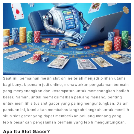
Saat ini, permainan mesin slot online telah menjadi pilihan utama
bagi banyak pemain judi online, menawarkan pengalaman bermain
yang menyenangkan dan kesempatan untuk memenangkan hadiah
besar. Namun, untuk memaksimalkan peluang menang, penting
untuk memilih situs slot gacor yang paling menguntungkan. Dalam
panduan ini, kami akan membahas langkah-langkah untuk memilih
situs slot gacor yang dapat memberikan peluang menang yang
lebih besar dan pengalaman bermain yang lebih menguntungkan.
Apa Itu Slot Gacor?