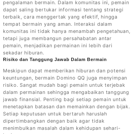
pengalaman bermain. Dalam komunitas ini, pemain
dapat saling bertukar informasi tentang strategi
terbaik, cara menggertak yang efektif, hingga
tempat bermain yang aman. Interaksi dalam
komunitas ini tidak hanya menambah pengetahuan,
tetapi juga membangun persahabatan antar
pemain, menjadikan permainan ini lebih dari
sekadar hiburan.
Risiko dan Tanggung Jawab Dalam Bermain
Meskipun dapat memberikan hiburan dan potensi
keuntungan, bermain Domino QQ juga menyimpan
risiko. Sangat mudah bagi pemain untuk terjebak
dalam permainan sehingga mengabaikan tanggung
jawab finansial. Penting bagi setiap pemain untuk
menetapkan batasan dan memainkan dengan bijak.
Setiap keputusan untuk bertaruh haruslah
dipertimbangkan dengan baik agar tidak
menimbulkan masalah dalam kehidupan sehari-