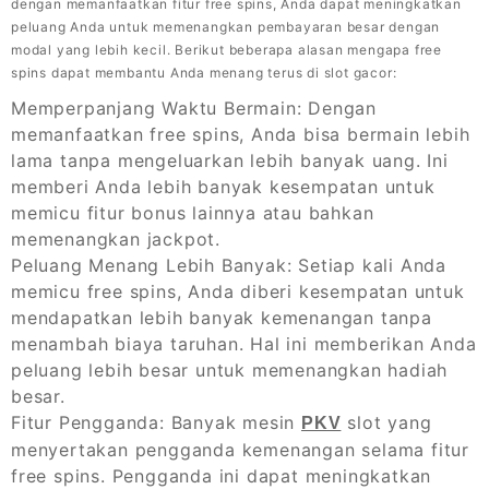
dengan memanfaatkan fitur free spins, Anda dapat meningkatkan
peluang Anda untuk memenangkan pembayaran besar dengan
modal yang lebih kecil. Berikut beberapa alasan mengapa free
spins dapat membantu Anda menang terus di slot gacor:
Memperpanjang Waktu Bermain: Dengan
memanfaatkan free spins, Anda bisa bermain lebih
lama tanpa mengeluarkan lebih banyak uang. Ini
memberi Anda lebih banyak kesempatan untuk
memicu fitur bonus lainnya atau bahkan
memenangkan jackpot.
Peluang Menang Lebih Banyak: Setiap kali Anda
memicu free spins, Anda diberi kesempatan untuk
mendapatkan lebih banyak kemenangan tanpa
menambah biaya taruhan. Hal ini memberikan Anda
peluang lebih besar untuk memenangkan hadiah
besar.
Fitur Pengganda: Banyak mesin
slot yang
PKV
menyertakan pengganda kemenangan selama fitur
free spins. Pengganda ini dapat meningkatkan