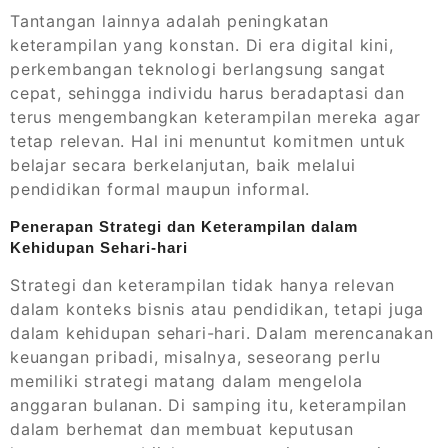
Tantangan lainnya adalah peningkatan
keterampilan yang konstan. Di era digital kini,
perkembangan teknologi berlangsung sangat
cepat, sehingga individu harus beradaptasi dan
terus mengembangkan keterampilan mereka agar
tetap relevan. Hal ini menuntut komitmen untuk
belajar secara berkelanjutan, baik melalui
pendidikan formal maupun informal.
Penerapan Strategi dan Keterampilan dalam
Kehidupan Sehari-hari
Strategi dan keterampilan tidak hanya relevan
dalam konteks bisnis atau pendidikan, tetapi juga
dalam kehidupan sehari-hari. Dalam merencanakan
keuangan pribadi, misalnya, seseorang perlu
memiliki strategi matang dalam mengelola
anggaran bulanan. Di samping itu, keterampilan
dalam berhemat dan membuat keputusan