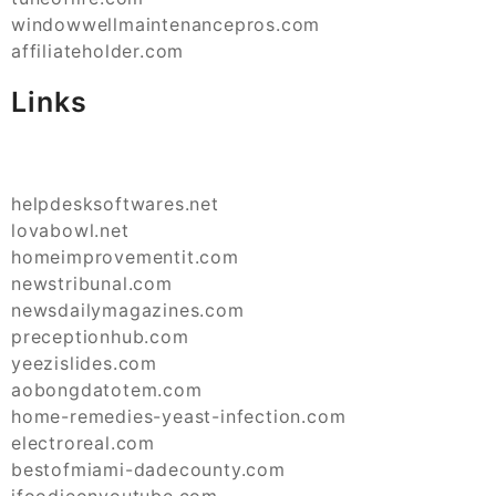
windowwellmaintenancepros.com
affiliateholder.com
Links
helpdesksoftwares.net
lovabowl.net
homeimprovementit.com
newstribunal.com
newsdailymagazines.com
preceptionhub.com
yeezislides.com
aobongdatotem.com
home-remedies-yeast-infection.com
electroreal.com
bestofmiami-dadecounty.com