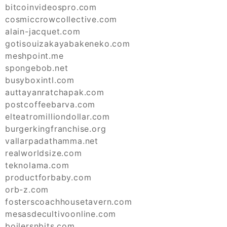
bitcoinvideospro.com
cosmiccrowcollective.com
alain-jacquet.com
gotisouizakayabakeneko.com
meshpoint.me
spongebob.net
busyboxintl.com
auttayanratchapak.com
postcoffeebarva.com
elteatromilliondollar.com
burgerkingfranchise.org
vallarpadathamma.net
realworldsize.com
teknolama.com
productforbaby.com
orb-z.com
fosterscoachhousetavern.com
mesasdecultivoonline.com
boilersnbits.com