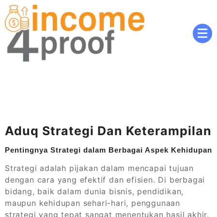
Skip
to
content
Latih strategi Anda dengan slot demo dan mainkan
Situs Slot Online Terbaik
slot gacor di situs slot online terbaik untuk peluang
dengan Fitur Slot Demo
menang besar.
dan Slot Gacor
Aduq Strategi Dan Keterampilan
Pentingnya Strategi dalam Berbagai Aspek Kehidupan
Strategi adalah pijakan dalam mencapai tujuan
dengan cara yang efektif dan efisien. Di berbagai
bidang, baik dalam dunia bisnis, pendidikan,
maupun kehidupan sehari-hari, penggunaan
strategi yang tepat sangat menentukan hasil akhir.