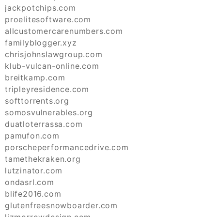
jackpotchips.com
proelitesoftware.com
allcustomercarenumbers.com
familyblogger.xyz
chrisjohnslawgroup.com
klub-vulcan-online.com
breitkamp.com
tripleyresidence.com
softtorrents.org
somosvulnerables.org
duatloterrassa.com
pamufon.com
porscheperformancedrive.com
tamethekraken.org
lutzinator.com
ondasrl.com
blife2016.com
glutenfreesnowboarder.com