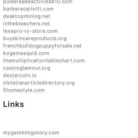
pulserasdeactividad10.com
barbaracarlotti.com
desktopmining.net
inthebleachers.net
lexapro-rx-store.com
buyskincareproducts.org
frenchbulldogpuppyforsale.net
kogamasquid.com
themultiplicationtablechart.com
casinoglamour.org
dextercoin.io
christianarticledirectory.org
5homestyle.com
Links
mygamblingstory.com