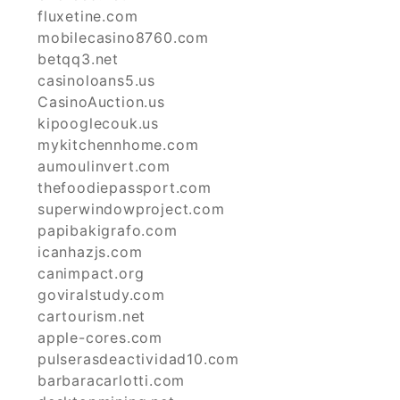
fluxetine.com
mobilecasino8760.com
betqq3.net
casinoloans5.us
CasinoAuction.us
kipooglecouk.us
mykitchennhome.com
aumoulinvert.com
thefoodiepassport.com
superwindowproject.com
papibakigrafo.com
icanhazjs.com
canimpact.org
goviralstudy.com
cartourism.net
apple-cores.com
pulserasdeactividad10.com
barbaracarlotti.com