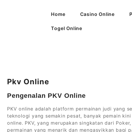
Home
Casino Online
Togel Online
n slot gacor di situs slot online terbaik untuk pelua
k dengan Fitur Slot Demo da
Pkv Online
Pengenalan PKV Online
PKV online adalah platform permainan judi yang s
teknologi yang semakin pesat, banyak pemain kini 
online. PKV, yang merupakan singkatan dari Poker,
permainan yang menarik dan mengasyikkan bagi pa