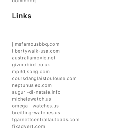
dominoqq
Links
jimsfamousbbq.com
libertywalk-usa.com
australiamovie.net
gizmobird.co.uk
mp3djsong.com
coursdanglaistoulouse.com
neptunuslex.com
auguri-di-natale.info
michelewatch.us
omega--watches.us
breitling-watches.us
tgarnettcentrallautoads.com
fixadvert.com