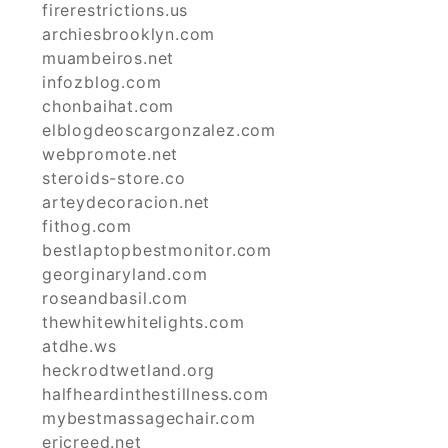
firerestrictions.us
archiesbrooklyn.com
muambeiros.net
infozblog.com
chonbaihat.com
elblogdeoscargonzalez.com
webpromote.net
steroids-store.co
arteydecoracion.net
fithog.com
bestlaptopbestmonitor.com
georginaryland.com
roseandbasil.com
thewhitewhitelights.com
atdhe.ws
heckrodtwetland.org
halfheardinthestillness.com
mybestmassagechair.com
ericreed.net