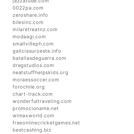
jazzatude.com
0022pa.com
zeroshare.info
bilesinc.com
milaretreatnz.com
modaagi.com
smallvilleph.com
galiciasuroeste.info
batallasdeguerra.com
dregstudios.com
neatstuffhelpskids.org
moraessoccer.com
forochile.org
chart-track.com
wonderfultraveling.com
promocioname.net
wimaxworld.com
freeonlinecricketgames.net
bestcashing.biz