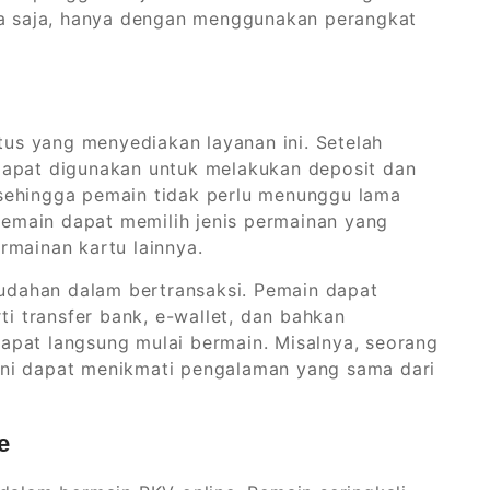
na saja, hanya dengan menggunakan perangkat
tus yang menyediakan layanan ini. Setelah
apat digunakan untuk melakukan deposit dan
, sehingga pemain tidak perlu menunggu lama
pemain dapat memilih jenis permainan yang
ermainan kartu lainnya.
mudahan dalam bertransaksi. Pemain dapat
i transfer bank, e-wallet, dan bahkan
dapat langsung mulai bermain. Misalnya, seorang
kini dapat menikmati pengalaman yang sama dari
e