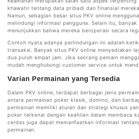
Keamanan merupakan salah satu aspek terpenting 
khawatir tentang data pribadi dan finansial mere
Namun, sebagian besar situs PKV online mengguna
melindungi informasi pengguna. Selain itu, banyak 
menunjukkan bahwa mereka beroperasi secara lega
Contoh nyata adanya perlindungan ini adalah ket
transaksi. Banyak situs PKV online menyediakan 
dua puluh empat jam. Jika seorang pemain mengga
mudah menghubungi customer service untuk mend
Varian Permainan yang Tersedia
Dalam PKV online, terdapat berbagai jenis permai
antara permainan poker klasik, domino, dan berbag
permainan memiliki aturan dan strategi khusus yan
poker terkenal dengan keahlian dalam membaca ka
cerdas juga dapat memanfaatkan informasi tenta
permainan.