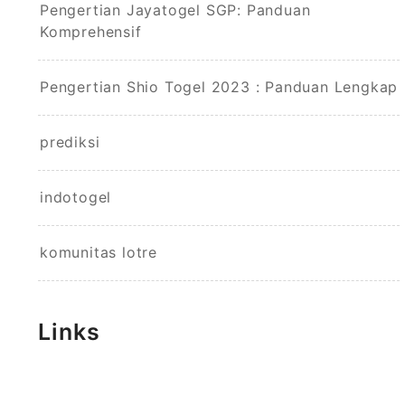
Pengertian Jayatogel SGP: Panduan
Komprehensif
Pengertian Shio Togel 2023 : Panduan Lengkap
prediksi
indotogel
komunitas lotre
Links