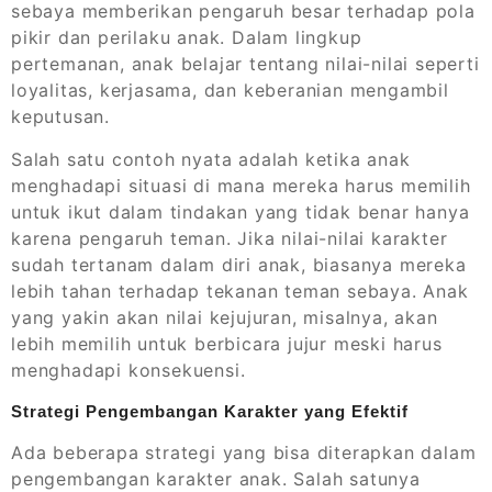
sebaya memberikan pengaruh besar terhadap pola
pikir dan perilaku anak. Dalam lingkup
pertemanan, anak belajar tentang nilai-nilai seperti
loyalitas, kerjasama, dan keberanian mengambil
keputusan.
Salah satu contoh nyata adalah ketika anak
menghadapi situasi di mana mereka harus memilih
untuk ikut dalam tindakan yang tidak benar hanya
karena pengaruh teman. Jika nilai-nilai karakter
sudah tertanam dalam diri anak, biasanya mereka
lebih tahan terhadap tekanan teman sebaya. Anak
yang yakin akan nilai kejujuran, misalnya, akan
lebih memilih untuk berbicara jujur meski harus
menghadapi konsekuensi.
Strategi Pengembangan Karakter yang Efektif
Ada beberapa strategi yang bisa diterapkan dalam
pengembangan karakter anak. Salah satunya