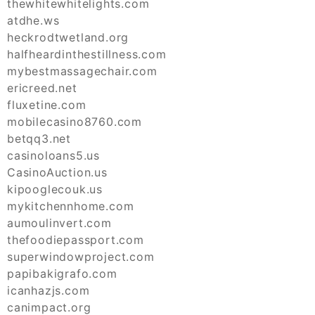
thewhitewhitelights.com
atdhe.ws
heckrodtwetland.org
halfheardinthestillness.com
mybestmassagechair.com
ericreed.net
fluxetine.com
mobilecasino8760.com
betqq3.net
casinoloans5.us
CasinoAuction.us
kipooglecouk.us
mykitchennhome.com
aumoulinvert.com
thefoodiepassport.com
superwindowproject.com
papibakigrafo.com
icanhazjs.com
canimpact.org