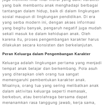
yang baik membantu anak menghadapi berbagai
tantangan dalam hidup, baik di dalam lingkungan
sosial maupun di lingkungan pendidikan. Di era
yang serba modern ini, dengan akses informasi
yang begitu banyak, pengaruh negatif juga mudah
sekali masuk ke dalam kehidupan anak. Oleh
karena itu, proses pengembangan karakter harus
dilakukan secara konsisten dan berkelanjutan.
Peran Keluarga dalam Pengembangan Karakter
Keluarga adalah lingkungan pertama yang menjadi
tempat anak belajar dan berkembang. Pola asuh
yang diterapkan oleh orang tua sangat
memengaruhi pembentukan karakter anak.
Misalnya, orang tua yang sering melibatkan anak
dalam aktivitas keluarga seperti memasak,
berkebun, atau berolahraga bersama dapat
menanamkan rasa tanggung jawab, kerja sama,