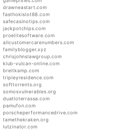
gamepixies.com
drawneastart.com
fasthokislot88.com
safecasinotips.com
jackpotchips.com
proelitesoftware.com
allcustomercarenumbers.com
familyblogger.xyz
chrisjohnslawgroup.com
klub-vulcan-online.com
breitkamp.com
tripleyresidence.com
softtorrents.org
somosvulnerables.org
duatloterrassa.com
pamufon.com
porscheperformancedrive.com
tamethekraken.org
lutzinator.com