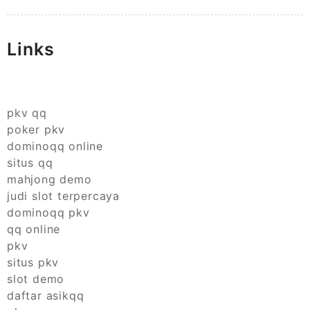
Links
pkv qq
poker pkv
dominoqq online
situs qq
mahjong demo
judi slot terpercaya
dominoqq pkv
qq online
pkv
situs pkv
slot demo
daftar asikqq