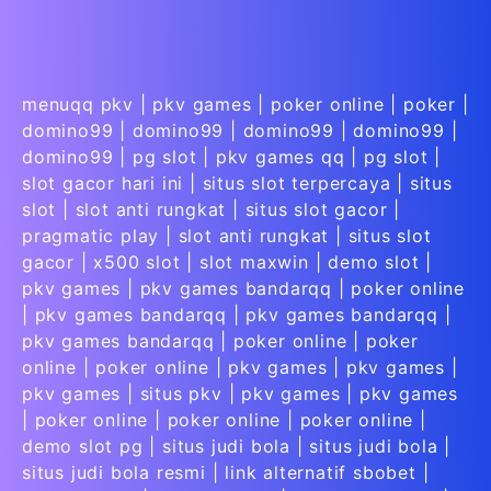
menuqq pkv
|
pkv games
|
poker online
|
poker
|
domino99
|
domino99
|
domino99
|
domino99
|
domino99
|
pg slot
|
pkv games qq
|
pg slot
|
slot gacor hari ini
|
situs slot terpercaya
|
situs
slot
|
slot anti rungkat
|
situs slot gacor
|
pragmatic play
|
slot anti rungkat
|
situs slot
gacor
|
x500 slot
|
slot maxwin
|
demo slot
|
pkv games
|
pkv games bandarqq
|
poker online
|
pkv games bandarqq
|
pkv games bandarqq
|
pkv games bandarqq
|
poker online
|
poker
online
|
poker online
|
pkv games
|
pkv games
|
pkv games
|
situs pkv
|
pkv games
|
pkv games
|
poker online
|
poker online
|
poker online
|
demo slot pg
|
situs judi bola
|
situs judi bola
|
situs judi bola resmi
|
link alternatif sbobet
|