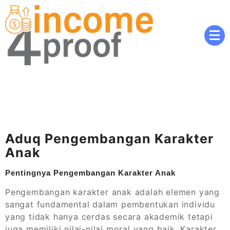
Skip
to
content
Latih strategi Anda dengan slot demo dan mainkan
Situs Slot Online Terbaik
slot gacor di situs slot online terbaik untuk peluang
dengan Fitur Slot Demo
menang besar.
dan Slot Gacor
Aduq Pengembangan Karakter
Anak
Pentingnya Pengembangan Karakter Anak
Pengembangan karakter anak adalah elemen yang
sangat fundamental dalam pembentukan individu
yang tidak hanya cerdas secara akademik tetapi
juga memiliki nilai-nilai moral yang baik. Karakter