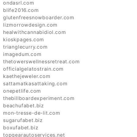
ondasrl.com
blife2016.com
glutenfreesnowboarder.com
lizmorrowdesign.com
healwithcannabidiol.com
kioskpages.com
trianglecurry.com
imagedum.com
thetowerswellnessretreat.com
officialgelatostrain.com
kaethejeweler.com
sattamatkasattaking.com
onepetlife.com
thebillboardexperiment.com
beachufabet.biz
mon-tresse-de-lit.com
sugarufabet.biz
boxufabet.biz
topgearautoservices.net