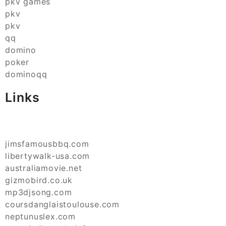
pkv games
pkv
pkv
qq
domino
poker
dominoqq
Links
jimsfamousbbq.com
libertywalk-usa.com
australiamovie.net
gizmobird.co.uk
mp3djsong.com
coursdanglaistoulouse.com
neptunuslex.com