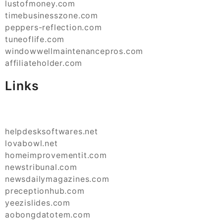
lustofmoney.com
timebusinesszone.com
peppers-reflection.com
tuneoflife.com
windowwellmaintenancepros.com
affiliateholder.com
Links
helpdesksoftwares.net
lovabowl.net
homeimprovementit.com
newstribunal.com
newsdailymagazines.com
preceptionhub.com
yeezislides.com
aobongdatotem.com