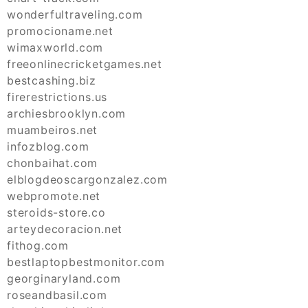
wonderfultraveling.com
promocioname.net
wimaxworld.com
freeonlinecricketgames.net
bestcashing.biz
firerestrictions.us
archiesbrooklyn.com
muambeiros.net
infozblog.com
chonbaihat.com
elblogdeoscargonzalez.com
webpromote.net
steroids-store.co
arteydecoracion.net
fithog.com
bestlaptopbestmonitor.com
georginaryland.com
roseandbasil.com