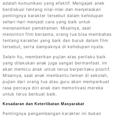
adalah komunikasi yang efektif. Mengajak anak
berdiskusi tentang nilai-nilai dan menjelaskan
pentingnya karakter tersebut dalam kehidupan
sehari-hari menjadi cara yang baik untuk
menanamkan pemahaman. Misalnya, saat
menonton film bersama, orang tua bisa membahas
tentang karakter yang baik dan buruk dalam film
tersebut, serta dampaknya di kehidupan nyata.
Selain itu, memberikan pujian atas perilaku baik
yang dilakukan anak juga sangat bermanfaat. Ini
akan memicu anak untuk terus berperilaku positif.
Misalnya, saat anak membantu teman di sekolah,
pujian dari orang tua atau guru akan memperkuat
rasa percaya diri anak dan memotivasi mereka
untuk terus berbuat baik.
Kesadaran dan Keterlibatan Masyarakat
Pentingnya pengembangan karakter ini bukan