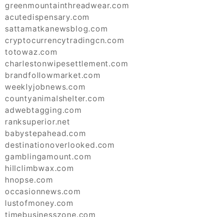
greenmountainthreadwear.com
acutedispensary.com
sattamatkanewsblog.com
cryptocurrencytradingcn.com
totowaz.com
charlestonwipesettlement.com
brandfollowmarket.com
weeklyjobnews.com
countyanimalshelter.com
adwebtagging.com
ranksuperior.net
babystepahead.com
destinationoverlooked.com
gamblingamount.com
hillclimbwax.com
hnopse.com
occasionnews.com
lustofmoney.com
timebusinesszone.com