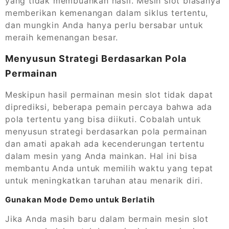
yang tidak membuahkan hasil. Mesin slot biasanya
memberikan kemenangan dalam siklus tertentu,
dan mungkin Anda hanya perlu bersabar untuk
meraih kemenangan besar.
Menyusun Strategi Berdasarkan Pola
Permainan
Meskipun hasil permainan mesin slot tidak dapat
diprediksi, beberapa pemain percaya bahwa ada
pola tertentu yang bisa diikuti. Cobalah untuk
menyusun strategi berdasarkan pola permainan
dan amati apakah ada kecenderungan tertentu
dalam mesin yang Anda mainkan. Hal ini bisa
membantu Anda untuk memilih waktu yang tepat
untuk meningkatkan taruhan atau menarik diri.
Gunakan Mode Demo untuk Berlatih
Jika Anda masih baru dalam bermain mesin slot