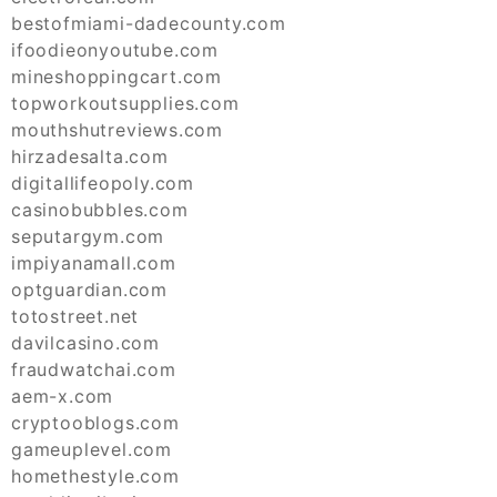
bestofmiami-dadecounty.com
ifoodieonyoutube.com
mineshoppingcart.com
topworkoutsupplies.com
mouthshutreviews.com
hirzadesalta.com
digitallifeopoly.com
casinobubbles.com
seputargym.com
impiyanamall.com
optguardian.com
totostreet.net
davilcasino.com
fraudwatchai.com
aem-x.com
cryptooblogs.com
gameuplevel.com
homethestyle.com