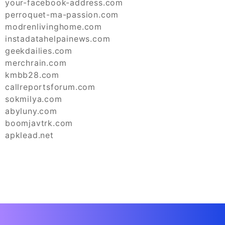
your-facebook-address.com
perroquet-ma-passion.com
modrenlivinghome.com
instadatahelpainews.com
geekdailies.com
merchrain.com
kmbb28.com
callreportsforum.com
sokmilya.com
abyluny.com
boomjavtrk.com
apklead.net