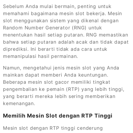
Sebelum Anda mulai bermain, penting untuk
memahami bagaimana mesin slot bekerja. Mesin
slot menggunakan sistem yang dikenal dengan
Random Number Generator (RNG) untuk
menentukan hasil setiap putaran. RNG memastikan
bahwa setiap putaran adalah acak dan tidak dapat
diprediksi. Ini berarti tidak ada cara untuk
memanipulasi hasil permainan.
Namun, mengetahui jenis mesin slot yang Anda
mainkan dapat memberi Anda keuntungan.
Beberapa mesin slot gacor memiliki tingkat
pengembalian ke pemain (RTP) yang lebih tinggi,
yang berarti mereka lebih sering memberikan
kemenangan.
Memilih Mesin Slot dengan RTP Tinggi
Mesin slot dengan RTP tinggi cenderung