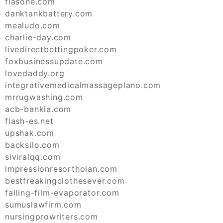
fiasone.com
danktankbattery.com
mealudo.com
charlie-day.com
livedirectbettingpoker.com
foxbusinessupdate.com
lovedaddy.org
integrativemedicalmassageplano.com
mrrugwashing.com
acb-bankia.com
flash-es.net
upshak.com
backsilo.com
siviralqq.com
impressionresorthoian.com
bestfreakingclothesever.com
falling-film-evaporator.com
sumuslawfirm.com
nursingprowriters.com