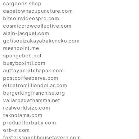
cargoods.shop
capetownacupuncture.com
bitcoinvideospro.com
cosmiccrowcollective.com
alain-jacquet.com
gotisouizakayabakeneko.com
meshpoint.me
spongebob.net
busyboxintl.com
auttayanratchapak.com
postcoffeebarva.com
elteatromilliondollar.com
burgerkingfranchise.org
vallarpadathamma.net
realworldsize.com
teknolama.com
productforbaby.com
orb-z.com
fosterscoachhousetavern.com