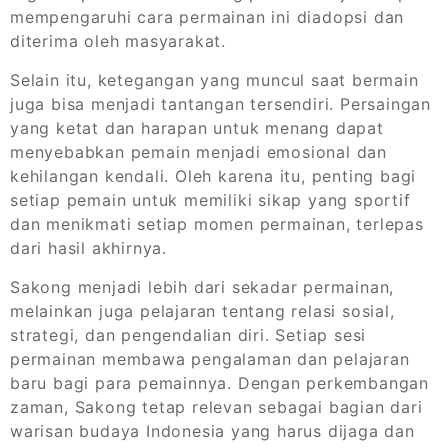
mempengaruhi cara permainan ini diadopsi dan
diterima oleh masyarakat.
Selain itu, ketegangan yang muncul saat bermain
juga bisa menjadi tantangan tersendiri. Persaingan
yang ketat dan harapan untuk menang dapat
menyebabkan pemain menjadi emosional dan
kehilangan kendali. Oleh karena itu, penting bagi
setiap pemain untuk memiliki sikap yang sportif
dan menikmati setiap momen permainan, terlepas
dari hasil akhirnya.
Sakong menjadi lebih dari sekadar permainan,
melainkan juga pelajaran tentang relasi sosial,
strategi, dan pengendalian diri. Setiap sesi
permainan membawa pengalaman dan pelajaran
baru bagi para pemainnya. Dengan perkembangan
zaman, Sakong tetap relevan sebagai bagian dari
warisan budaya Indonesia yang harus dijaga dan