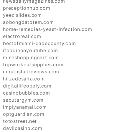
newsdailymagazines.com
preceptionhub.com
yeezislides.com
aobongdatotem.com
home-remedies-yeast-infection.com
electroreal.com
bestofmiami-dadecounty.com
ifoodieonyoutube.com
mineshoppingcart.com
topworkoutsupplies.com
mouthshutreviews.com
hirzadesalta.com
digitallifeopoly.com
casinobubbles.com
seputargym.com
impiyanamall.com
optguardian.com
totostreet.net
davilcasino.com