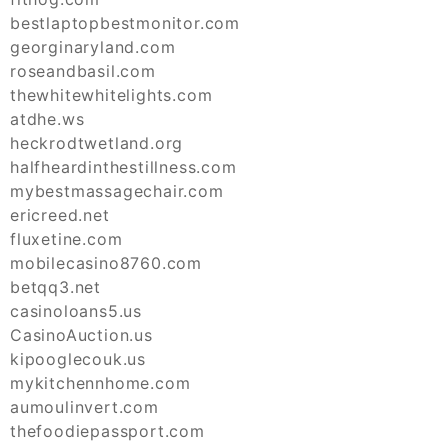
bestlaptopbestmonitor.com
georginaryland.com
roseandbasil.com
thewhitewhitelights.com
atdhe.ws
heckrodtwetland.org
halfheardinthestillness.com
mybestmassagechair.com
ericreed.net
fluxetine.com
mobilecasino8760.com
betqq3.net
casinoloans5.us
CasinoAuction.us
kipooglecouk.us
mykitchennhome.com
aumoulinvert.com
thefoodiepassport.com