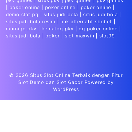
pkv games
|
situs pkv
|
pkv games
|
pkv games
|
poker online
|
poker online
|
poker online
|
demo slot pg
|
situs judi bola
|
situs judi bola
|
situs judi bola resmi
|
link alternatif sbobet
|
murniqq pkv
|
hematqq pkv
|
qq poker online
|
situs judi bola
|
poker
|
slot maxwin
|
slot99
© 2026
Situs Slot Online Terbaik dengan Fitur
Slot Demo dan Slot Gacor
Powered by
WordPress