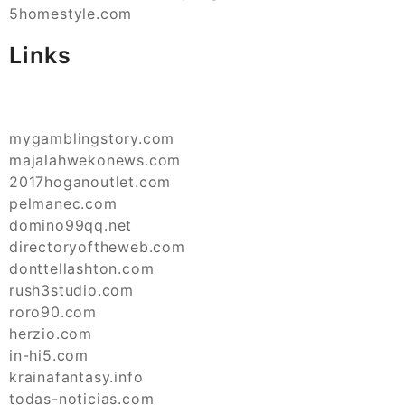
5homestyle.com
Links
mygamblingstory.com
majalahwekonews.com
2017hoganoutlet.com
pelmanec.com
domino99qq.net
directoryoftheweb.com
donttellashton.com
rush3studio.com
roro90.com
herzio.com
in-hi5.com
krainafantasy.info
todas-noticias.com