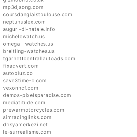
mp3djsong.com
coursdanglaistoulouse.com
neptunuslex.com
auguri-di-natale.info
michelewatch.us
omega--watches.us
breitling-watches.us
tgarnettcentrallautoads.com
fixadvert.com
autopluz.co
save3time-c.com
vexonhcf.com
demos-pixelsparadise.com
mediatitude.com
prewarmotorcycles.com
simracinglinks.com
dosyamerkezi.net
le-surrealisme.com