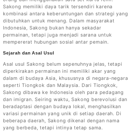
Sakong memiliki daya tarik tersendiri karena
kombinasi antara keberuntungan dan strategi yang
dibutuhkan untuk menang. Dalam masyarakat
Indonesia, Sakong bukan hanya sekadar
permainan, tetapi juga menjadi sarana untuk
mempererat hubungan sosial antar pemain.
Sejarah dan Asal Usul
Asal usul Sakong belum sepenuhnya jelas, tetapi
diperkirakan permainan ini memiliki akar yang
dalam di budaya Asia, khususnya di negara-negara
seperti Tiongkok dan Malaysia. Dari Tiongkok,
Sakong dibawa ke Indonesia oleh para pedagang
dan imigran. Seiring waktu, Sakong berevolusi dan
beradaptasi dengan budaya lokal, menghasilkan
variasi permainan yang unik di setiap daerah. Di
beberapa daerah, Sakong dikenal dengan nama
yang berbeda, tetapi intinya tetap sama.