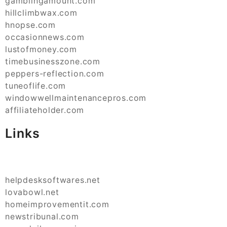
gamblingamount.com
hillclimbwax.com
hnopse.com
occasionnews.com
lustofmoney.com
timebusinesszone.com
peppers-reflection.com
tuneoflife.com
windowwellmaintenancepros.com
affiliateholder.com
Links
helpdesksoftwares.net
lovabowl.net
homeimprovementit.com
newstribunal.com