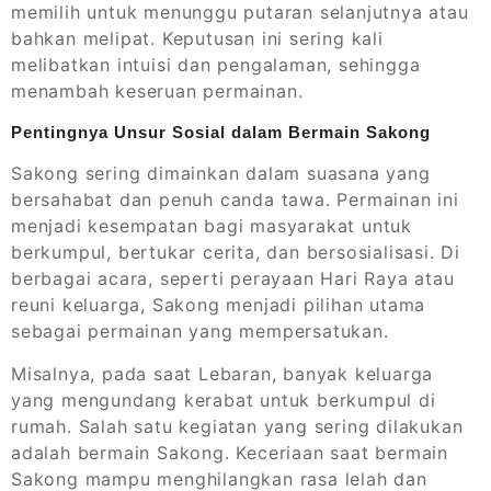
memilih untuk menunggu putaran selanjutnya atau
bahkan melipat. Keputusan ini sering kali
melibatkan intuisi dan pengalaman, sehingga
menambah keseruan permainan.
Pentingnya Unsur Sosial dalam Bermain Sakong
Sakong sering dimainkan dalam suasana yang
bersahabat dan penuh canda tawa. Permainan ini
menjadi kesempatan bagi masyarakat untuk
berkumpul, bertukar cerita, dan bersosialisasi. Di
berbagai acara, seperti perayaan Hari Raya atau
reuni keluarga, Sakong menjadi pilihan utama
sebagai permainan yang mempersatukan.
Misalnya, pada saat Lebaran, banyak keluarga
yang mengundang kerabat untuk berkumpul di
rumah. Salah satu kegiatan yang sering dilakukan
adalah bermain Sakong. Keceriaan saat bermain
Sakong mampu menghilangkan rasa lelah dan