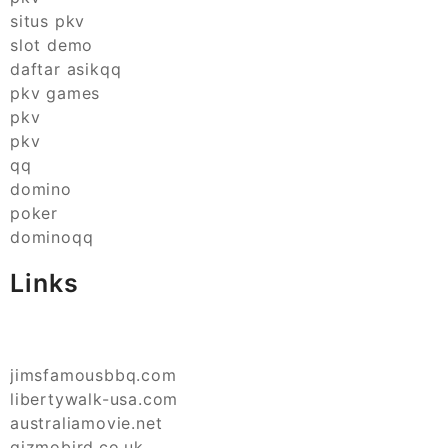
situs pkv
slot demo
daftar asikqq
pkv games
pkv
pkv
qq
domino
poker
dominoqq
Links
jimsfamousbbq.com
libertywalk-usa.com
australiamovie.net
gizmobird.co.uk