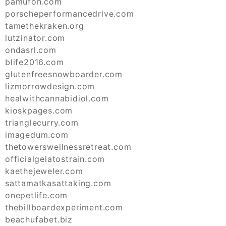
pamufon.com
porscheperformancedrive.com
tamethekraken.org
lutzinator.com
ondasrl.com
blife2016.com
glutenfreesnowboarder.com
lizmorrowdesign.com
healwithcannabidiol.com
kioskpages.com
trianglecurry.com
imagedum.com
thetowerswellnessretreat.com
officialgelatostrain.com
kaethejeweler.com
sattamatkasattaking.com
onepetlife.com
thebillboardexperiment.com
beachufabet.biz