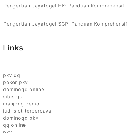
Pengertian Jayatogel HK: Panduan Komprehensif
Pengertian Jayatogel SGP: Panduan Komprehensif
Links
pkv qq
poker pkv
dominoqq online
situs qq
mahjong demo
judi slot terpercaya
dominoqq pkv
qq online
pkv