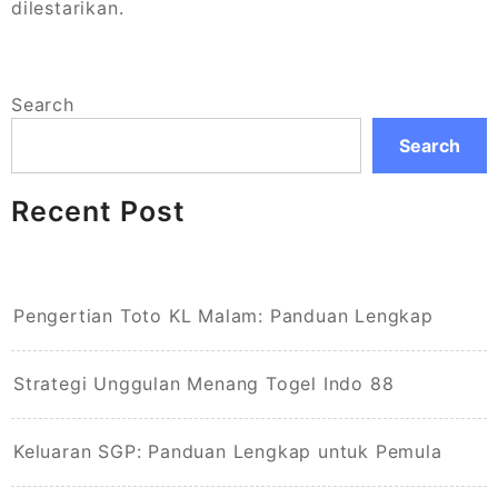
dilestarikan.
Search
Search
Recent Post
Pengertian Toto KL Malam: Panduan Lengkap
Strategi Unggulan Menang Togel Indo 88
Keluaran SGP: Panduan Lengkap untuk Pemula