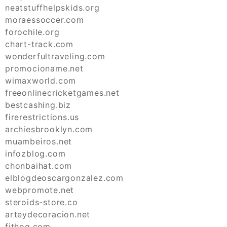
neatstuffhelpskids.org
moraessoccer.com
forochile.org
chart-track.com
wonderfultraveling.com
promocioname.net
wimaxworld.com
freeonlinecricketgames.net
bestcashing.biz
firerestrictions.us
archiesbrooklyn.com
muambeiros.net
infozblog.com
chonbaihat.com
elblogdeoscargonzalez.com
webpromote.net
steroids-store.co
arteydecoracion.net
fithog.com