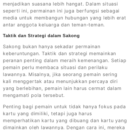
menjadikan suasana lebih hangat. Dalam situasi
seperti ini, permainan ini juga berfungsi sebagai
media untuk membangun hubungan yang lebih erat
antar anggota keluarga dan teman-teman.
Taktik dan Strategi dalam Sakong
Sakong bukan hanya sekadar permainan
keberuntungan. Taktik dan strategi memainkan
peranan penting dalam meraih kemenangan. Setiap
pemain perlu membaca situasi dan perilaku
lawannya. Misalnya, jika seorang pemain sering
kali menggertak atau menunjukkan percaya diri
yang berlebihan, pemain lain harus cermat dalam
mengamati pola tersebut.
Penting bagi pemain untuk tidak hanya fokus pada
kartu yang dimiliki, tetapi juga harus
memperhatikan kartu yang dibuang dan kartu yang
dimainkan oleh lawannya. Dengan cara ini, mereka