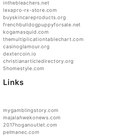
inthebleachers.net
lexapro-rx-store.com
buyskincareproducts.org
frenchbulldogpuppyforsale.net
kogamasquid.com
themultiplicationtablechart.com
casinoglamour.org
dextercoin.io
christianarticledirectory.org
5homestyle.com
Links
mygamblingstory.com
majalahwekonews.com
2017hoganoutlet.com
pelmanec.com