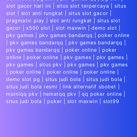
slot gacor hari ini
|
situs slot terpercaya
|
situs
slot
|
slot anti rungkat
|
situs slot gacor
|
pragmatic play
|
slot anti rungkat
|
situs slot
gacor
|
x500 slot
|
slot maxwin
|
demo slot
|
pkv games
|
pkv games bandarqq
|
poker online
|
pkv games bandarqq
|
pkv games bandarqq
|
pkv games bandarqq
|
poker online
|
poker
online
|
poker online
|
pkv games
|
pkv games
|
pkv games
|
situs pkv
|
pkv games
|
pkv games
|
poker online
|
poker online
|
poker online
|
demo slot pg
|
situs judi bola
|
situs judi bola
|
situs judi bola resmi
|
link alternatif sbobet
|
murniqq pkv
|
hematqq pkv
|
qq poker online
|
situs judi bola
|
poker
|
slot maxwin
|
slot99