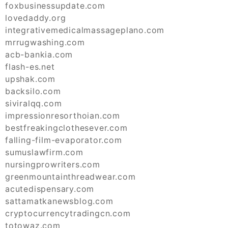
foxbusinessupdate.com
lovedaddy.org
integrativemedicalmassageplano.com
mrrugwashing.com
acb-bankia.com
flash-es.net
upshak.com
backsilo.com
siviralqq.com
impressionresorthoian.com
bestfreakingclothesever.com
falling-film-evaporator.com
sumuslawfirm.com
nursingprowriters.com
greenmountainthreadwear.com
acutedispensary.com
sattamatkanewsblog.com
cryptocurrencytradingcn.com
totowaz.com