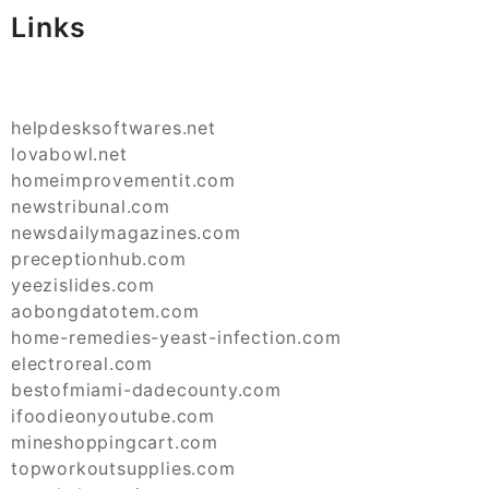
Links
helpdesksoftwares.net
lovabowl.net
homeimprovementit.com
newstribunal.com
newsdailymagazines.com
preceptionhub.com
yeezislides.com
aobongdatotem.com
home-remedies-yeast-infection.com
electroreal.com
bestofmiami-dadecounty.com
ifoodieonyoutube.com
mineshoppingcart.com
topworkoutsupplies.com