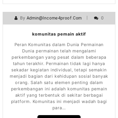
By
Admin@income4proof.com
0
komunitas pemain aktif
Peran Komunitas dalam Dunia Permainan
Dunia permainan telah mengalami
perkembangan yang pesat dalam beberapa
tahun terakhir. Permainan tidak lagi hanya
sekadar kegiatan individual, tetapi semakin
menjadi bagian dari kehidupan sosial banyak
orang. Salah satu elemen penting dalam
perkembangan ini adalah komunitas pemain
aktif yang terbentuk di sekitar berbagai
platform. Komunitas ini menjadi wadah bagi
para…