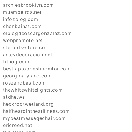
archiesbrooklyn.com
muambeiros.net
infozblog.com
chonbaihat.com
elblogdeoscargonzalez.com
webpromote.net
steroids-store.co
arteydecoracion.net
fithog.com
bestlaptopbestmonitor.com
georginaryland.com
roseandbasil.com
thewhitewhitelights.com
atdhe.ws
heckrodtwetland.org
halfheardinthestillness.com
mybestmassagechair.com
ericreed.net