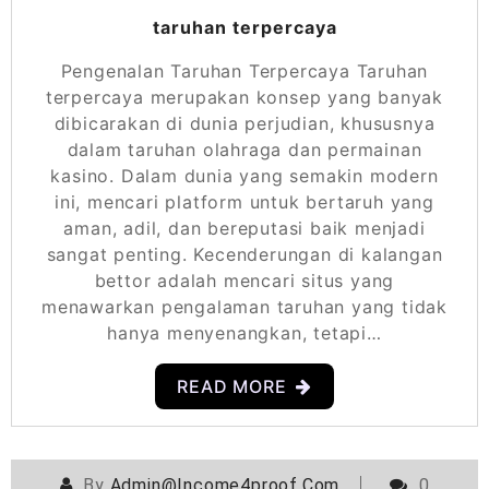
taruhan terpercaya
Pengenalan Taruhan Terpercaya Taruhan
terpercaya merupakan konsep yang banyak
dibicarakan di dunia perjudian, khususnya
dalam taruhan olahraga dan permainan
kasino. Dalam dunia yang semakin modern
ini, mencari platform untuk bertaruh yang
aman, adil, dan bereputasi baik menjadi
sangat penting. Kecenderungan di kalangan
bettor adalah mencari situs yang
menawarkan pengalaman taruhan yang tidak
hanya menyenangkan, tetapi…
READ MORE
By
Admin@income4proof.com
0