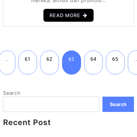
mereka. Bonus dan promosi…
READ MORE
…
61
62
63
64
65
Search
Search
Recent Post