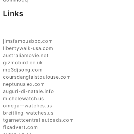
Links
jimsfamousbbq.com
libertywalk-usa.com
australiamovie.net
gizmobird.co.uk
mp3djsong.com
coursdanglaistoulouse.com
neptunuslex.com
auguri-di-natale.info
michelewatch.us
omega--watches.us
breitling-watches.us
tgarnettcentrallautoads.com
fixadvert.com