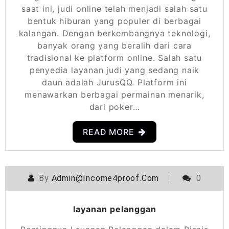
saat ini, judi online telah menjadi salah satu
bentuk hiburan yang populer di berbagai
kalangan. Dengan berkembangnya teknologi,
banyak orang yang beralih dari cara
tradisional ke platform online. Salah satu
penyedia layanan judi yang sedang naik
daun adalah JurusQQ. Platform ini
menawarkan berbagai permainan menarik,
dari poker…
READ MORE
By
Admin@income4proof.com
0
layanan pelanggan