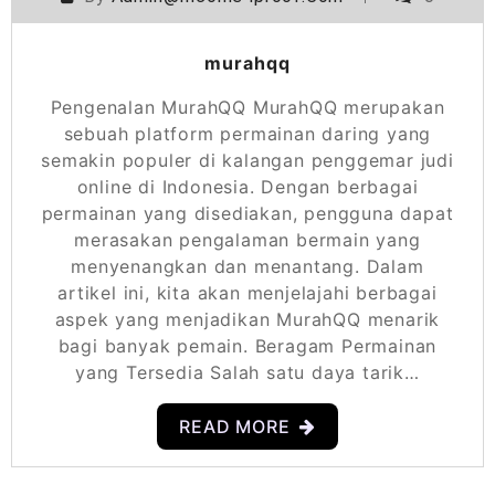
murahqq
Pengenalan MurahQQ MurahQQ merupakan
sebuah platform permainan daring yang
semakin populer di kalangan penggemar judi
online di Indonesia. Dengan berbagai
permainan yang disediakan, pengguna dapat
merasakan pengalaman bermain yang
menyenangkan dan menantang. Dalam
artikel ini, kita akan menjelajahi berbagai
aspek yang menjadikan MurahQQ menarik
bagi banyak pemain. Beragam Permainan
yang Tersedia Salah satu daya tarik…
READ MORE