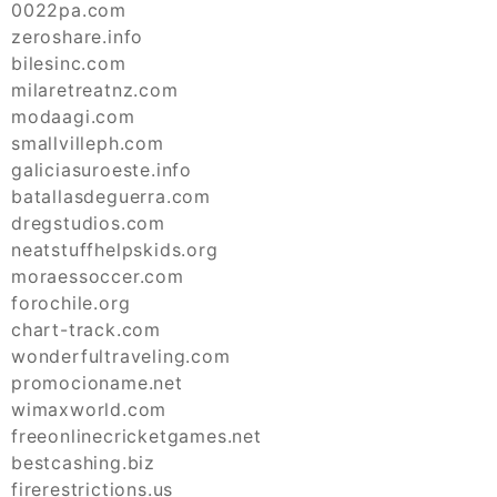
0022pa.com
zeroshare.info
bilesinc.com
milaretreatnz.com
modaagi.com
smallvilleph.com
galiciasuroeste.info
batallasdeguerra.com
dregstudios.com
neatstuffhelpskids.org
moraessoccer.com
forochile.org
chart-track.com
wonderfultraveling.com
promocioname.net
wimaxworld.com
freeonlinecricketgames.net
bestcashing.biz
firerestrictions.us