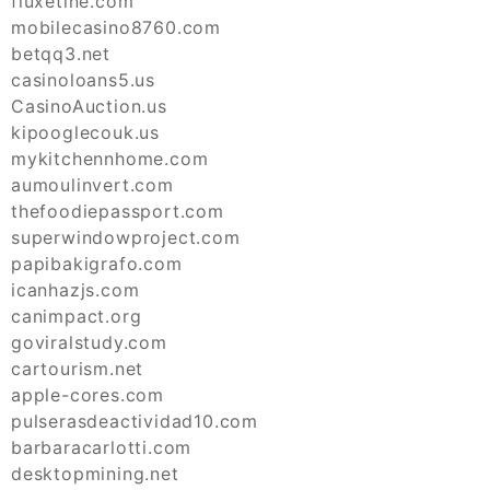
fluxetine.com
mobilecasino8760.com
betqq3.net
casinoloans5.us
CasinoAuction.us
kipooglecouk.us
mykitchennhome.com
aumoulinvert.com
thefoodiepassport.com
superwindowproject.com
papibakigrafo.com
icanhazjs.com
canimpact.org
goviralstudy.com
cartourism.net
apple-cores.com
pulserasdeactividad10.com
barbaracarlotti.com
desktopmining.net