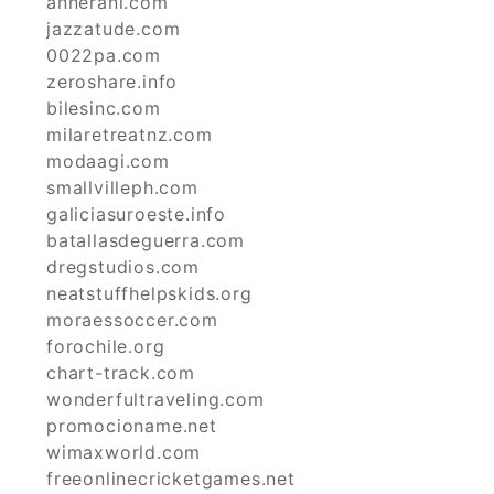
annerani.com
jazzatude.com
0022pa.com
zeroshare.info
bilesinc.com
milaretreatnz.com
modaagi.com
smallvilleph.com
galiciasuroeste.info
batallasdeguerra.com
dregstudios.com
neatstuffhelpskids.org
moraessoccer.com
forochile.org
chart-track.com
wonderfultraveling.com
promocioname.net
wimaxworld.com
freeonlinecricketgames.net