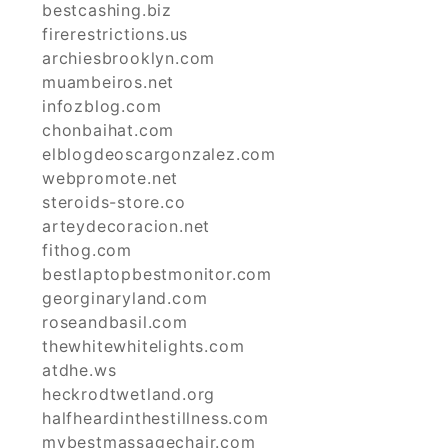
bestcashing.biz
firerestrictions.us
archiesbrooklyn.com
muambeiros.net
infozblog.com
chonbaihat.com
elblogdeoscargonzalez.com
webpromote.net
steroids-store.co
arteydecoracion.net
fithog.com
bestlaptopbestmonitor.com
georginaryland.com
roseandbasil.com
thewhitewhitelights.com
atdhe.ws
heckrodtwetland.org
halfheardinthestillness.com
mybestmassagechair.com