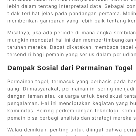
lebih dalam tentang interpretasi data. Sebagai co
tidak terlihat jelas pada pandangan pertama. Mel
memberikan gambaran yang lebih baik tentang ke
Misalnya, jika ada periode di mana angka sembila
mungkin mencatat hal ini dan mempertimbangkan
taruhan mereka. Dapat dikatakan, membaca tabel
tersendiri bagi pemain yang serius dalam perjudian
Dampak Sosial dari Permainan Togel
Permainan togel, termasuk yang berbasis pada has
uang. Di masyarakat, permainan ini sering menjadi
dengan teman atau keluarga untuk berdiskusi ten
pengalaman. Hal ini menciptakan kegiatan yang buk
komunitas. Seiring perkembangan teknologi, komuni
pemain bisa berbagi analisis dan strategi mereka s
Walau demikian, penting untuk diingat bahwa perjud