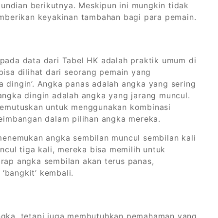
 undian berikutnya. Meskipun ini mungkin tidak
emberikan keyakinan tambahan bagi para pemain.
pada data dari Tabel HK adalah praktik umum di
isa dilihat dari seorang pemain yang
 dingin’. Angka panas adalah angka yang sering
angka dingin adalah angka yang jarang muncul.
 memutuskan untuk menggunakan kombinasi
seimbangan dalam pilihan angka mereka.
 menemukan angka sembilan muncul sembilan kali
cul tiga kali, mereka bisa memilih untuk
rap angka sembilan akan terus panas,
bangkit’ kembali.
ngka, tetapi juga membutuhkan pemahaman yang