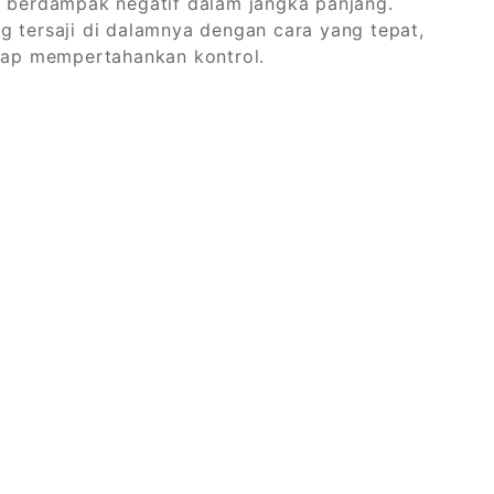
 berdampak negatif dalam jangka panjang.
 tersaji di dalamnya dengan cara yang tepat,
tap mempertahankan kontrol.