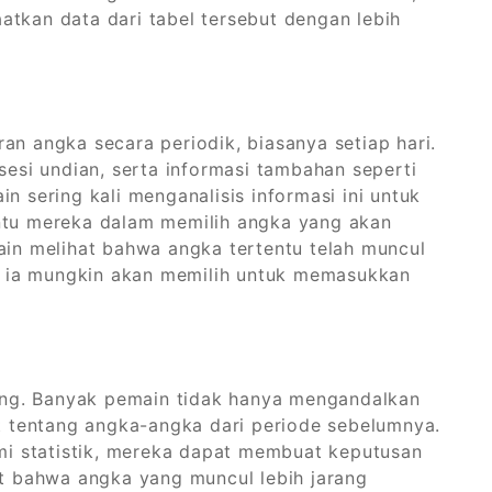
tkan data dari tabel tersebut dengan lebih
n angka secara periodik, biasanya setiap hari.
esi undian, serta informasi tambahan seperti
 sering kali menganalisis informasi ini untuk
ntu mereka dalam memilih angka yang akan
in melihat bahwa angka tertentu telah muncul
r, ia mungkin akan memilih untuk memasukkan
ting. Banyak pemain tidak hanya mengandalkan
t tentang angka-angka dari periode sebelumnya.
 statistik, mereka dapat membuat keputusan
t bahwa angka yang muncul lebih jarang