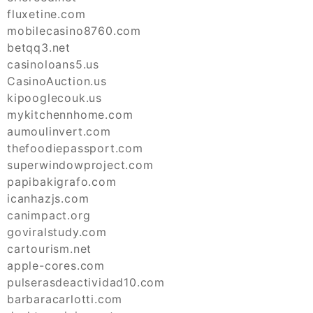
fluxetine.com
mobilecasino8760.com
betqq3.net
casinoloans5.us
CasinoAuction.us
kipooglecouk.us
mykitchennhome.com
aumoulinvert.com
thefoodiepassport.com
superwindowproject.com
papibakigrafo.com
icanhazjs.com
canimpact.org
goviralstudy.com
cartourism.net
apple-cores.com
pulserasdeactividad10.com
barbaracarlotti.com