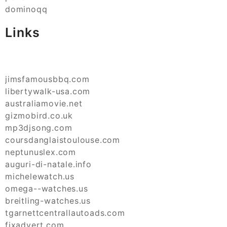
dominoqq
Links
jimsfamousbbq.com
libertywalk-usa.com
australiamovie.net
gizmobird.co.uk
mp3djsong.com
coursdanglaistoulouse.com
neptunuslex.com
auguri-di-natale.info
michelewatch.us
omega--watches.us
breitling-watches.us
tgarnettcentrallautoads.com
fixadvert.com