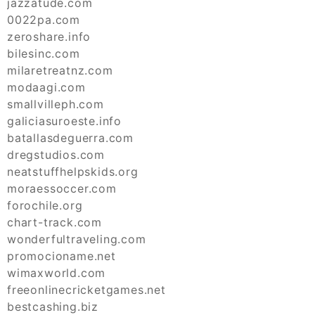
jazzatude.com
0022pa.com
zeroshare.info
bilesinc.com
milaretreatnz.com
modaagi.com
smallvilleph.com
galiciasuroeste.info
batallasdeguerra.com
dregstudios.com
neatstuffhelpskids.org
moraessoccer.com
forochile.org
chart-track.com
wonderfultraveling.com
promocioname.net
wimaxworld.com
freeonlinecricketgames.net
bestcashing.biz