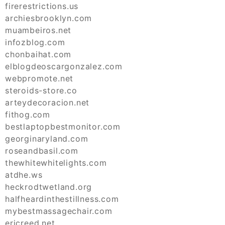
firerestrictions.us
archiesbrooklyn.com
muambeiros.net
infozblog.com
chonbaihat.com
elblogdeoscargonzalez.com
webpromote.net
steroids-store.co
arteydecoracion.net
fithog.com
bestlaptopbestmonitor.com
georginaryland.com
roseandbasil.com
thewhitewhitelights.com
atdhe.ws
heckrodtwetland.org
halfheardinthestillness.com
mybestmassagechair.com
ericreed.net