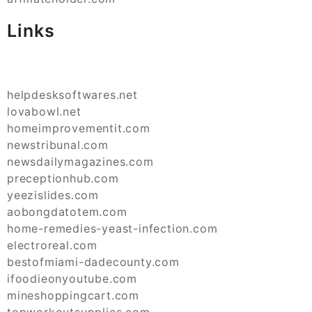
Links
helpdesksoftwares.net
lovabowl.net
homeimprovementit.com
newstribunal.com
newsdailymagazines.com
preceptionhub.com
yeezislides.com
aobongdatotem.com
home-remedies-yeast-infection.com
electroreal.com
bestofmiami-dadecounty.com
ifoodieonyoutube.com
mineshoppingcart.com