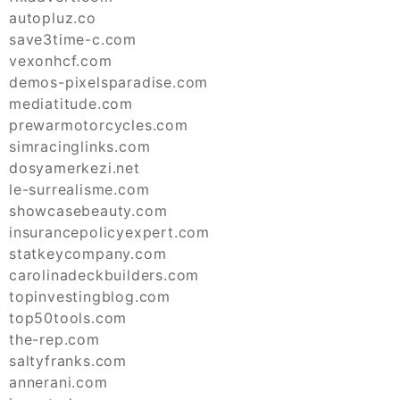
autopluz.co
save3time-c.com
vexonhcf.com
demos-pixelsparadise.com
mediatitude.com
prewarmotorcycles.com
simracinglinks.com
dosyamerkezi.net
le-surrealisme.com
showcasebeauty.com
insurancepolicyexpert.com
statkeycompany.com
carolinadeckbuilders.com
topinvestingblog.com
top50tools.com
the-rep.com
saltyfranks.com
annerani.com