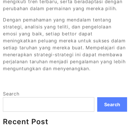
mengikuti tren terbaru, serta beradaptasi dengan
perubahan dalam permainan yang mereka pilih.
Dengan pemahaman yang mendalam tentang
strategi, analisis yang teliti, dan pengelolaan
emosi yang baik, setiap bettor dapat
meningkatkan peluang mereka untuk sukses dalam
setiap taruhan yang mereka buat. Mempelajari dan
menerapkan strategi-strategi ini dapat membawa
perjalanan taruhan menjadi pengalaman yang lebih
menguntungkan dan menyenangkan.
Search
Search
Recent Post