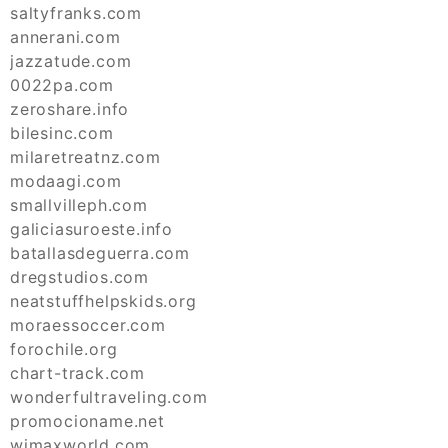
saltyfranks.com
annerani.com
jazzatude.com
0022pa.com
zeroshare.info
bilesinc.com
milaretreatnz.com
modaagi.com
smallvilleph.com
galiciasuroeste.info
batallasdeguerra.com
dregstudios.com
neatstuffhelpskids.org
moraessoccer.com
forochile.org
chart-track.com
wonderfultraveling.com
promocioname.net
wimaxworld.com