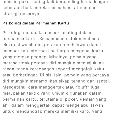
pemain poker sering kali berbanding lurus dengan
seberapa baik mereka memahami aturan dan
strategi dasarnya.
Psikologi dalam Permainan Kartu
Psikologi merupakan aspek penting dalam
permainan kartu. Kemampuan untuk membaca
ekspresi wajah dan gerakan tubuh lawan dapat
memberikan informasi berharga mengenai kartu
yang mereka pegang. Misalnya, pemain yang
merasa tidak percaya diri mungkin menunjukkan
tanda-tanda ketegangan seperti menggigit kuku
atau berkeringat. Di sisi lain, pemain yang percaya
diri mungkin menampilkan sikap tenang dan santai.
Mengetahui cara menggertak atau “bluff” juga
merupakan taktik yang umum digunakan dalam
permainan kartu, terutama di poker. Pemain yang
ahli dalam menggertak dapat mengelabui lawan
untuk menganggap mereka memiliki kartu yang