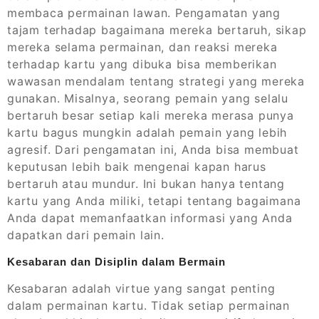
membaca permainan lawan. Pengamatan yang
tajam terhadap bagaimana mereka bertaruh, sikap
mereka selama permainan, dan reaksi mereka
terhadap kartu yang dibuka bisa memberikan
wawasan mendalam tentang strategi yang mereka
gunakan. Misalnya, seorang pemain yang selalu
bertaruh besar setiap kali mereka merasa punya
kartu bagus mungkin adalah pemain yang lebih
agresif. Dari pengamatan ini, Anda bisa membuat
keputusan lebih baik mengenai kapan harus
bertaruh atau mundur. Ini bukan hanya tentang
kartu yang Anda miliki, tetapi tentang bagaimana
Anda dapat memanfaatkan informasi yang Anda
dapatkan dari pemain lain.
Kesabaran dan Disiplin dalam Bermain
Kesabaran adalah virtue yang sangat penting
dalam permainan kartu. Tidak setiap permainan