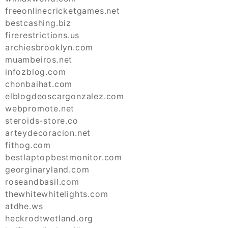
freeonlinecricketgames.net
bestcashing.biz
firerestrictions.us
archiesbrooklyn.com
muambeiros.net
infozblog.com
chonbaihat.com
elblogdeoscargonzalez.com
webpromote.net
steroids-store.co
arteydecoracion.net
fithog.com
bestlaptopbestmonitor.com
georginaryland.com
roseandbasil.com
thewhitewhitelights.com
atdhe.ws
heckrodtwetland.org