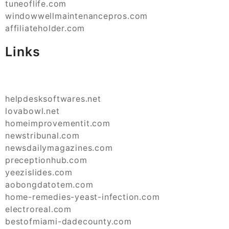
tuneoflife.com
windowwellmaintenancepros.com
affiliateholder.com
Links
helpdesksoftwares.net
lovabowl.net
homeimprovementit.com
newstribunal.com
newsdailymagazines.com
preceptionhub.com
yeezislides.com
aobongdatotem.com
home-remedies-yeast-infection.com
electroreal.com
bestofmiami-dadecounty.com