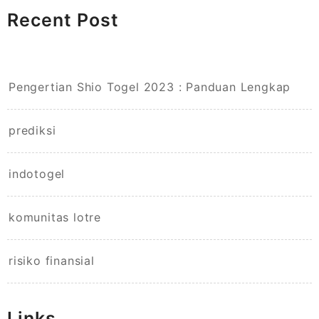
Recent Post
Pengertian Shio Togel 2023 : Panduan Lengkap
prediksi
indotogel
komunitas lotre
risiko finansial
Links