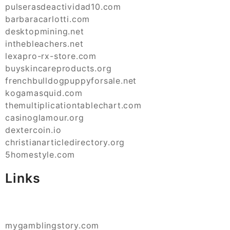
pulserasdeactividad10.com
barbaracarlotti.com
desktopmining.net
inthebleachers.net
lexapro-rx-store.com
buyskincareproducts.org
frenchbulldogpuppyforsale.net
kogamasquid.com
themultiplicationtablechart.com
casinoglamour.org
dextercoin.io
christianarticledirectory.org
5homestyle.com
Links
mygamblingstory.com