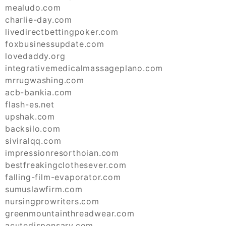
mealudo.com
charlie-day.com
livedirectbettingpoker.com
foxbusinessupdate.com
lovedaddy.org
integrativemedicalmassageplano.com
mrrugwashing.com
acb-bankia.com
flash-es.net
upshak.com
backsilo.com
siviralqq.com
impressionresorthoian.com
bestfreakingclothesever.com
falling-film-evaporator.com
sumuslawfirm.com
nursingprowriters.com
greenmountainthreadwear.com
acutedispensary.com