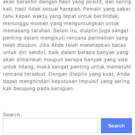
akan berakhir dengan hasil yang positif, dan sering
kali, hasil tidak sesuai harapan. Pemain yang sabar
tahu kapan waktu yang tepat untuk bertindak,
menunggu momen yang menguntungkan untuk
memasang taruhan. Selain itu, disiplin juga sangat
penting dalam mengikuti rencana permainan yang
telah disusun. Jika Anda telah menetapkan batas
untuk diri sendiri, baik dalam berapa banyak yang
akan dimainkan maupun berapa banyak yang siap
untuk hilang, maka sangat penting untuk mematuhi
rencana tersebut. Dengan disiplin yang kuat, Anda
dapat menghindari keputusan impulsif yang sering
kali berujung pada kerugian.
Search
Search