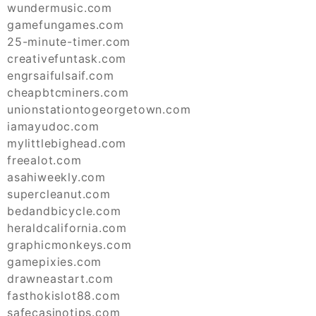
wundermusic.com
gamefungames.com
25-minute-timer.com
creativefuntask.com
engrsaifulsaif.com
cheapbtcminers.com
unionstationtogeorgetown.com
iamayudoc.com
mylittlebighead.com
freealot.com
asahiweekly.com
supercleanut.com
bedandbicycle.com
heraldcalifornia.com
graphicmonkeys.com
gamepixies.com
drawneastart.com
fasthokislot88.com
safecasinotips.com