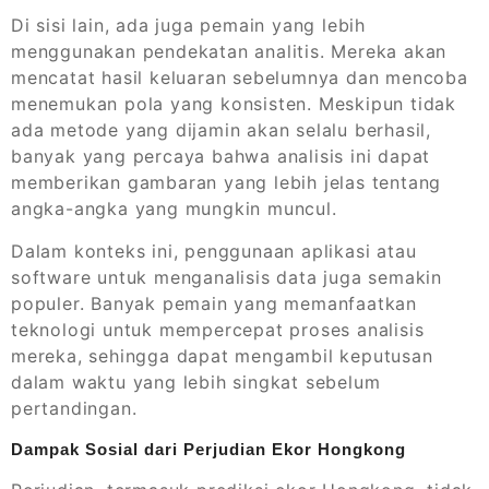
Di sisi lain, ada juga pemain yang lebih
menggunakan pendekatan analitis. Mereka akan
mencatat hasil keluaran sebelumnya dan mencoba
menemukan pola yang konsisten. Meskipun tidak
ada metode yang dijamin akan selalu berhasil,
banyak yang percaya bahwa analisis ini dapat
memberikan gambaran yang lebih jelas tentang
angka-angka yang mungkin muncul.
Dalam konteks ini, penggunaan aplikasi atau
software untuk menganalisis data juga semakin
populer. Banyak pemain yang memanfaatkan
teknologi untuk mempercepat proses analisis
mereka, sehingga dapat mengambil keputusan
dalam waktu yang lebih singkat sebelum
pertandingan.
Dampak Sosial dari Perjudian Ekor Hongkong