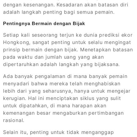
dengan kesenangan. Kesadaran akan batasan diri
adalah langkah penting bagi semua pemain.
Pentingnya Bermain dengan Bijak
Setiap kali seseorang terjun ke dunia prediksi ekor
Hongkong, sangat penting untuk selalu mengingat
prinsip bermain dengan bijak. Menetapkan batasan
pada waktu dan jumlah uang yang akan
dipertaruhkan adalah langkah yang bijaksana.
Ada banyak pengalaman di mana banyak pemain
menyadari bahwa mereka telah menghabiskan
lebih dari yang seharusnya, hanya untuk mengejar
kerugian. Hal ini menciptakan siklus yang sulit
untuk dipatahkan, di mana harapan akan
kemenangan besar mengaburkan pertimbangan
rasional.
Selain itu, penting untuk tidak menganggap