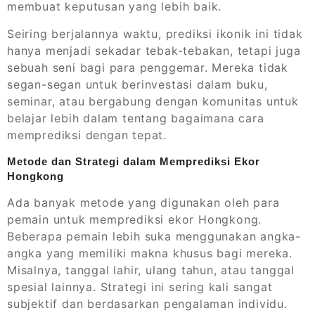
membuat keputusan yang lebih baik.
Seiring berjalannya waktu, prediksi ikonik ini tidak
hanya menjadi sekadar tebak-tebakan, tetapi juga
sebuah seni bagi para penggemar. Mereka tidak
segan-segan untuk berinvestasi dalam buku,
seminar, atau bergabung dengan komunitas untuk
belajar lebih dalam tentang bagaimana cara
memprediksi dengan tepat.
Metode dan Strategi dalam Memprediksi Ekor
Hongkong
Ada banyak metode yang digunakan oleh para
pemain untuk memprediksi ekor Hongkong.
Beberapa pemain lebih suka menggunakan angka-
angka yang memiliki makna khusus bagi mereka.
Misalnya, tanggal lahir, ulang tahun, atau tanggal
spesial lainnya. Strategi ini sering kali sangat
subjektif dan berdasarkan pengalaman individu.