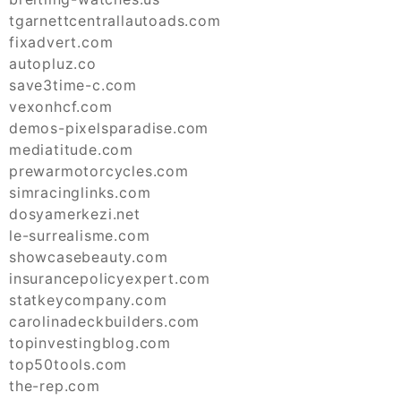
tgarnettcentrallautoads.com
fixadvert.com
autopluz.co
save3time-c.com
vexonhcf.com
demos-pixelsparadise.com
mediatitude.com
prewarmotorcycles.com
simracinglinks.com
dosyamerkezi.net
le-surrealisme.com
showcasebeauty.com
insurancepolicyexpert.com
statkeycompany.com
carolinadeckbuilders.com
topinvestingblog.com
top50tools.com
the-rep.com