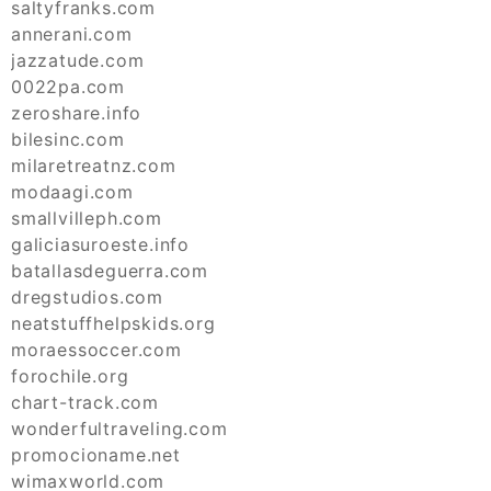
saltyfranks.com
annerani.com
jazzatude.com
0022pa.com
zeroshare.info
bilesinc.com
milaretreatnz.com
modaagi.com
smallvilleph.com
galiciasuroeste.info
batallasdeguerra.com
dregstudios.com
neatstuffhelpskids.org
moraessoccer.com
forochile.org
chart-track.com
wonderfultraveling.com
promocioname.net
wimaxworld.com