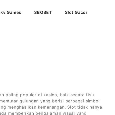
Pkv Games
SBOBET
Slot Gacor
ng menang besar.
n Slot Gacor
 paling populer di kasino, baik secara fisik
memutar gulungan yang berisi berbagai simbol
ng menghasilkan kemenangan. Slot tidak hanya
juga memberikan pengalaman visual yang