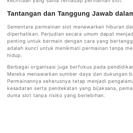
kecintaan yang sama terhadap permainan slot.
Tantangan dan Tanggung Jawab dalam
Sementara permainan slot menawarkan hiburan dan
diperhatikan. Perjudian secara umum dapat menjad
penting untuk bermain dengan cara yang bertangg
adalah kunci untuk menikmati permainan tanpa me
hidup.
Berbagai organisasi juga berfokus pada pendidika
Mereka menawarkan sumber daya dan dukungan bag
Permainannya seharusnya tetap menjadi pengalam
kesadaran serta pendekatan yang bijaksana, pema
dunia slot tanpa risiko yang berlebihan.