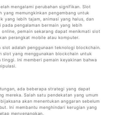
elah mengalami perubahan signifikan. Slot
gih yang memungkinkan pengembang untuk
k yang lebih tajam, animasi yang halus, dan
i pada pengalaman bermain yang lebih
 online, pemain sekarang dapat menikmati slot
kan perangkat mobile atau komputer.
n slot adalah penggunaan teknologi blockchain.
n slot yang menggunakan blockchain untuk
 tinggi. Ini memberi pemain keyakinan bahwa
ipulasi.
tungan, ada beberapa strategi yang dapat
ang mereka. Salah satu pendekatan yang umum
g bijaksana akan menentukan anggaran sebelum
but. Ini membantu menghindari kerugian yang
tetap menyenangkan.