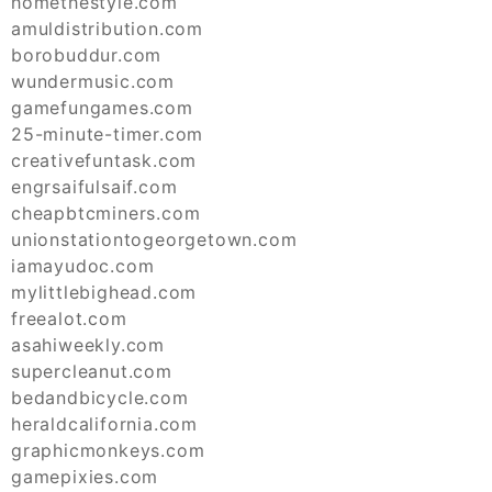
homethestyle.com
amuldistribution.com
borobuddur.com
wundermusic.com
gamefungames.com
25-minute-timer.com
creativefuntask.com
engrsaifulsaif.com
cheapbtcminers.com
unionstationtogeorgetown.com
iamayudoc.com
mylittlebighead.com
freealot.com
asahiweekly.com
supercleanut.com
bedandbicycle.com
heraldcalifornia.com
graphicmonkeys.com
gamepixies.com