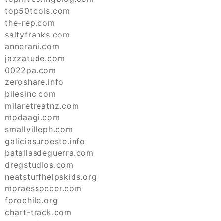
top50tools.com
the-rep.com
saltyfranks.com
annerani.com
jazzatude.com
0022pa.com
zeroshare.info
bilesinc.com
milaretreatnz.com
modaagi.com
smallvilleph.com
galiciasuroeste.info
batallasdeguerra.com
dregstudios.com
neatstuffhelpskids.org
moraessoccer.com
forochile.org
chart-track.com