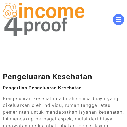
Skip
to
content
Latih strategi Anda dengan slot demo dan mainkan
Situs Slot Online Terbaik
slot gacor di situs slot online terbaik untuk peluang
dengan Fitur Slot Demo
menang besar.
dan Slot Gacor
Pengeluaran Kesehatan
Pengertian Pengeluaran Kesehatan
Pengeluaran kesehatan adalah semua biaya yang
dikeluarkan oleh individu, rumah tangga, atau
pemerintah untuk mendapatkan layanan kesehatan.
Ini mencakup berbagai aspek, mulai dari biaya
perawatan medis, obat-obatan, pemeriksaan