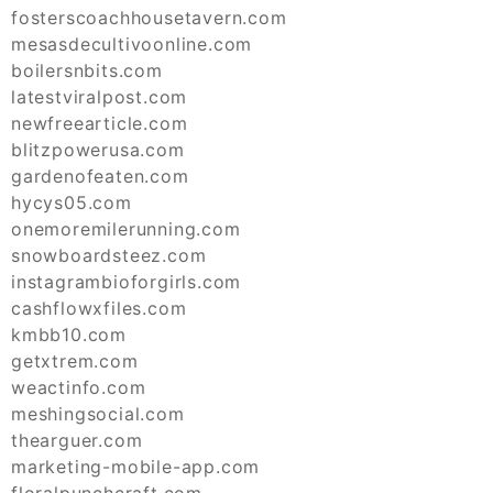
fosterscoachhousetavern.com
mesasdecultivoonline.com
boilersnbits.com
latestviralpost.com
newfreearticle.com
blitzpowerusa.com
gardenofeaten.com
hycys05.com
onemoremilerunning.com
snowboardsteez.com
instagrambioforgirls.com
cashflowxfiles.com
kmbb10.com
getxtrem.com
weactinfo.com
meshingsocial.com
thearguer.com
marketing-mobile-app.com