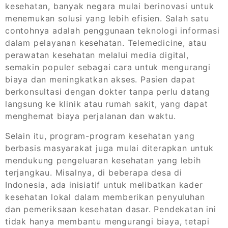
kesehatan, banyak negara mulai berinovasi untuk
menemukan solusi yang lebih efisien. Salah satu
contohnya adalah penggunaan teknologi informasi
dalam pelayanan kesehatan. Telemedicine, atau
perawatan kesehatan melalui media digital,
semakin populer sebagai cara untuk mengurangi
biaya dan meningkatkan akses. Pasien dapat
berkonsultasi dengan dokter tanpa perlu datang
langsung ke klinik atau rumah sakit, yang dapat
menghemat biaya perjalanan dan waktu.
Selain itu, program-program kesehatan yang
berbasis masyarakat juga mulai diterapkan untuk
mendukung pengeluaran kesehatan yang lebih
terjangkau. Misalnya, di beberapa desa di
Indonesia, ada inisiatif untuk melibatkan kader
kesehatan lokal dalam memberikan penyuluhan
dan pemeriksaan kesehatan dasar. Pendekatan ini
tidak hanya membantu mengurangi biaya, tetapi