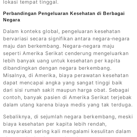
lokasi tempat tinggal.
Perbandingan Pengeluaran Kesehatan di Berbagai
Negara
Dalam konteks global, pengeluaran kesehatan
bervariasi secara signifikan antara negara-negara
maju dan berkembang. Negara-negara maju
seperti Amerika Serikat cenderung mengeluarkan
lebih banyak uang untuk kesehatan per kapita
dibandingkan dengan negara berkembang.
Misalnya, di Amerika, biaya perawatan kesehatan
dapat mencapai angka yang sangat tinggi baik
dari sisi rumah sakit maupun harga obat. Sebagai
contoh, banyak pasien di Amerika Serikat terjebak
dalam utang karena biaya medis yang tak terduga.
Sebaliknya, di sejumlah negara berkembang, meski
biaya kesehatan per kapita lebih rendah,
masyarakat sering kali mengalami kesulitan dalam