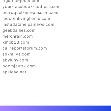
figurine-jouet.com
your-facebook-address.com
perroquet-ma-passion.com
modrenlivinghome.com
instadatahelpainews.com
geekdailies.com
merchrain.com
kmbb28.com
callreportsforum.com
sokmilya.com
abyluny.com
boomjavtrk.com
apklead.net