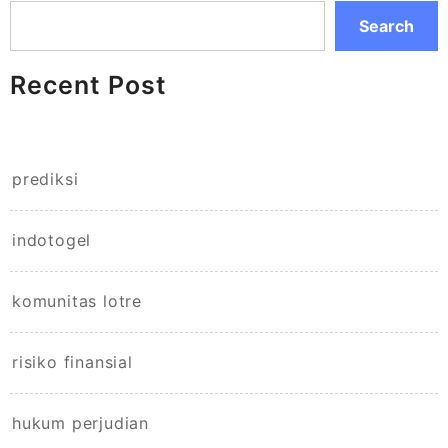
Search
Recent Post
prediksi
indotogel
komunitas lotre
risiko finansial
hukum perjudian