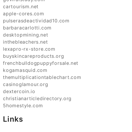
cartourism.net
apple-cores.com
pulserasdeactividad10.com
barbaracarlotti.com
desktopmining.net
inthebleachers.net
lexapro-rx-store.com
buyskincareproducts.org
frenchbulldogpuppyforsale.net
kogamasquid.com
themultiplicationtablechart.com
casinoglamour.org
dextercoin.io
christianarticledirectory.org
5homestyle.com
Links