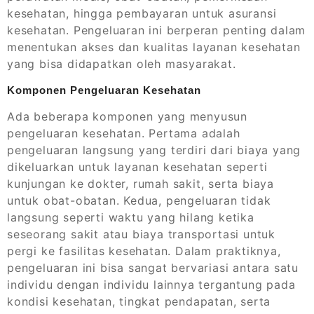
kesehatan, hingga pembayaran untuk asuransi
kesehatan. Pengeluaran ini berperan penting dalam
menentukan akses dan kualitas layanan kesehatan
yang bisa didapatkan oleh masyarakat.
Komponen Pengeluaran Kesehatan
Ada beberapa komponen yang menyusun
pengeluaran kesehatan. Pertama adalah
pengeluaran langsung yang terdiri dari biaya yang
dikeluarkan untuk layanan kesehatan seperti
kunjungan ke dokter, rumah sakit, serta biaya
untuk obat-obatan. Kedua, pengeluaran tidak
langsung seperti waktu yang hilang ketika
seseorang sakit atau biaya transportasi untuk
pergi ke fasilitas kesehatan. Dalam praktiknya,
pengeluaran ini bisa sangat bervariasi antara satu
individu dengan individu lainnya tergantung pada
kondisi kesehatan, tingkat pendapatan, serta