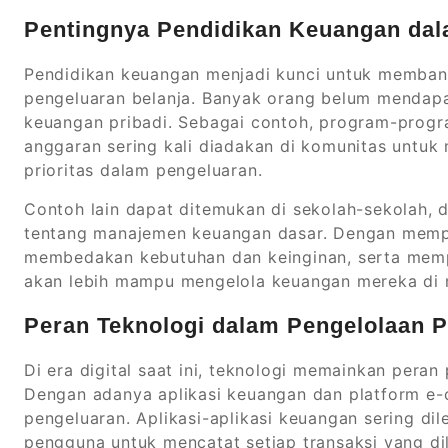
Pentingnya Pendidikan Keuangan dal
Pendidikan keuangan menjadi kunci untuk memban
pengeluaran belanja. Banyak orang belum mendap
keuangan pribadi. Sebagai contoh, program-progr
anggaran sering kali diadakan di komunitas untuk
prioritas dalam pengeluaran.
Contoh lain dapat ditemukan di sekolah-sekolah,
tentang manajemen keuangan dasar. Dengan memp
membedakan kebutuhan dan keinginan, serta mempe
akan lebih mampu mengelola keuangan mereka di
Peran Teknologi dalam Pengelolaan P
Di era digital saat ini, teknologi memainkan pera
Dengan adanya aplikasi keuangan dan platform e-
pengeluaran. Aplikasi-aplikasi keuangan sering d
pengguna untuk mencatat setiap transaksi yang d