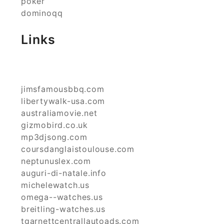
poker
dominoqq
Links
jimsfamousbbq.com
libertywalk-usa.com
australiamovie.net
gizmobird.co.uk
mp3djsong.com
coursdanglaistoulouse.com
neptunuslex.com
auguri-di-natale.info
michelewatch.us
omega--watches.us
breitling-watches.us
tgarnettcentrallautoads.com