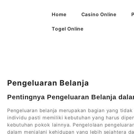
Home
Casino Online
Togel Online
n slot gacor di situs slot online terbaik untuk pelua
k dengan Fitur Slot Demo da
Pengeluaran Belanja
Pentingnya Pengeluaran Belanja dala
Pengeluaran belanja merupakan bagian yang tidak 
individu pasti memiliki kebutuhan yang harus dipe
kebutuhan pokok lainnya. Pengelolaan pengeluara
dalam menjalani kehidupan yang lebih sejahtera da