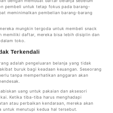
alah dengan membuat daftar belanja sebelum
lon pembeli untuk tetap fokus pada barang-
apat meminimalkan pembelian barang-barang
, mereka mungkin tergoda untuk membeli snack
memiliki daftar, mereka bisa lebih disiplin dan
 dalam toko.
dak Terkendali
rang adalah pengeluaran belanja yang tidak
erakibat buruk bagi keadaan keuangan. Seseorang
perlu tanpa memperhatikan anggaran akan
mendesak.
abiskan uang untuk pakaian dan aksesori
kai. Ketika tiba-tiba harus menghadapi
atan atau perbaikan kendaraan, mereka akan
a untuk menutupi kedua hal tersebut.