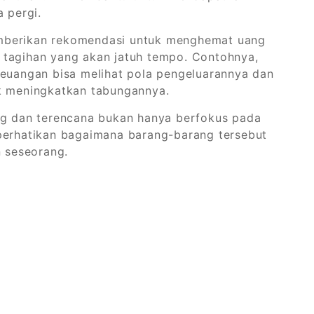
 pergi.
memberikan rekomendasi untuk menghemat uang
tagihan yang akan jatuh tempo. Contohnya,
euangan bisa melihat pola pengeluarannya dan
k meningkatkan tabungannya.
ng dan terencana bukan hanya berfokus pada
perhatikan bagaimana barang-barang tersebut
n seseorang.