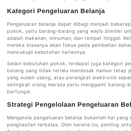
Kategori Pengeluaran Belanja
Pengeluaran belanja dapat dibagi menjadi beberap
pokok, yaitu barang-barang yang wajib dimiliki un
adalah makanan, minuman, dan tempat tinggal. Ke
mereka biasanya akan fokus pada pembelian baha
mencukupi kebutuhan hariannya.
Selain kebutuhan pokok, terdapat juga kategori 
barang yang tidak terlalu mendesak namun tetap p
yang sudah usang, atau perangkat elektronik sepe
seringkali orang merasa perlu mengganti barang-
berfungsi.
Strategi Pengelolaan Pengeluaran Be
Mengelola pengeluaran belanja bukanlah hal yang
penghasilan terbatas. Oleh karena itu, penting un