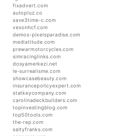
fixadvert.com
autopluz.co
save3time-c.com
vexonhcf.com
demos-pixelsparadise.com
mediatitude.com
prewarmotorcycles.com
simracinglinks.com
dosyamerkezi.net
le-surrealisme.com
showcasebeauty.com
insurancepolicyexpert.com
statkeycompany.com
carolinadeckbuilders.com
topinvestingblog.com
top50tools.com
the-rep.com
saltyfranks.com