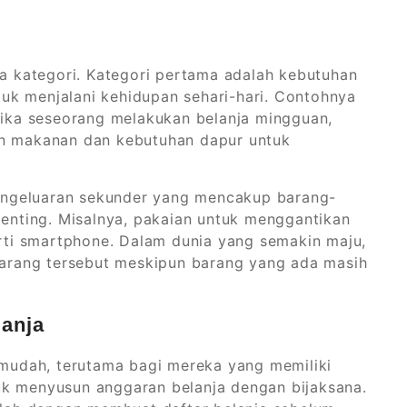
a kategori. Kategori pertama adalah kebutuhan
tuk menjalani kehidupan sehari-hari. Contohnya
tika seseorang melakukan belanja mingguan,
n makanan dan kebutuhan dapur untuk
pengeluaran sekunder yang mencakup barang-
enting. Misalnya, pakaian untuk menggantikan
rti smartphone. Dalam dunia yang semakin maju,
barang tersebut meskipun barang yang ada masih
lanja
 mudah, terutama bagi mereka yang memiliki
tuk menyusun anggaran belanja dengan bijaksana.