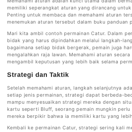
Memahami aturan adalah kunci utama dalam berma
memiliki seperangkat aturan yang dirancang untuk
Penting untuk membaca dan memahami aturan ters
menemukan aturan tersebut dalam buku panduan pe
Mari kita ambil contoh permainan Catur. Dalam per
bidak yang harus dipindahkan melalui langkah-la
bagaimana setiap bidak bergerak, pemain juga haru
mengalahkan raja lawan. Memahami aturan secar
mengambil keputusan yang lebih baik selama perm
Strategi dan Taktik
Setelah memahami aturan, langkah selanjutnya ad
setiap jenis permainan, strategi dapat berbeda-b
mampu menyesuaikan strategi mereka dengan situa
kartu seperti Bluff, seorang pemain mungkin perl
mereka berpikir bahwa ia memiliki kartu yang lebi
Kembali ke permainan Catur, strategi sering kali