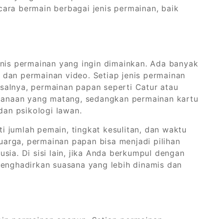
ra bermain berbagai jenis permainan, baik
nis permainan yang ingin dimainkan. Ada banyak
, dan permainan video. Setiap jenis permainan
isalnya, permainan papan seperti Catur atau
canaan yang matang, sedangkan permainan kartu
dan psikologi lawan.
ti jumlah pemain, tingkat kesulitan, dan waktu
uarga, permainan papan bisa menjadi pilihan
ia. Di sisi lain, jika Anda berkumpul dengan
enghadirkan suasana yang lebih dinamis dan