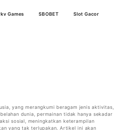
Pkv Games
SBOBET
Slot Gacor
ng menang besar.
n Slot Gacor
sia, yang merangkumi beragam jenis aktivitas,
 belahan dunia, permainan tidak hanya sekadar
aksi sosial, meningkatkan keterampilan
 yang tak terlupakan. Artikel ini akan