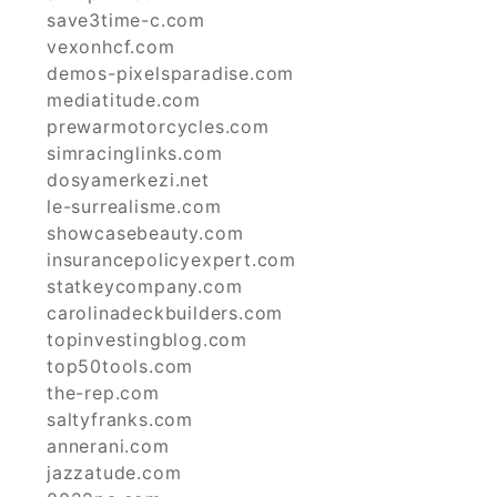
save3time-c.com
vexonhcf.com
demos-pixelsparadise.com
mediatitude.com
prewarmotorcycles.com
simracinglinks.com
dosyamerkezi.net
le-surrealisme.com
showcasebeauty.com
insurancepolicyexpert.com
statkeycompany.com
carolinadeckbuilders.com
topinvestingblog.com
top50tools.com
the-rep.com
saltyfranks.com
annerani.com
jazzatude.com