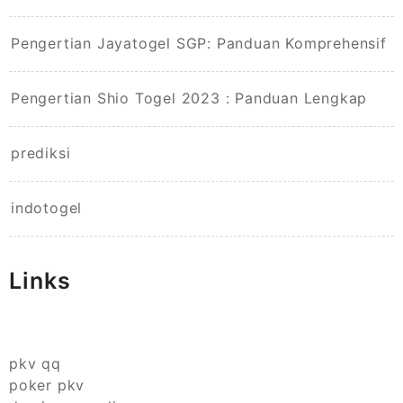
Pengertian Jayatogel SGP: Panduan Komprehensif
Pengertian Shio Togel 2023 : Panduan Lengkap
prediksi
indotogel
Links
pkv qq
poker pkv