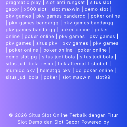
pragmatic play
|
slot anti rungkat
|
situs slot
gacor
|
x500 slot
|
slot maxwin
|
demo slot
|
pkv games
|
pkv games bandarqq
|
poker online
|
pkv games bandarqq
|
pkv games bandarqq
|
pkv games bandarqq
|
poker online
|
poker
online
|
poker online
|
pkv games
|
pkv games
|
pkv games
|
situs pkv
|
pkv games
|
pkv games
|
poker online
|
poker online
|
poker online
|
demo slot pg
|
situs judi bola
|
situs judi bola
|
situs judi bola resmi
|
link alternatif sbobet
|
murniqq pkv
|
hematqq pkv
|
qq poker online
|
situs judi bola
|
poker
|
slot maxwin
|
slot99
© 2026
Situs Slot Online Terbaik dengan Fitur
Slot Demo dan Slot Gacor
Powered by