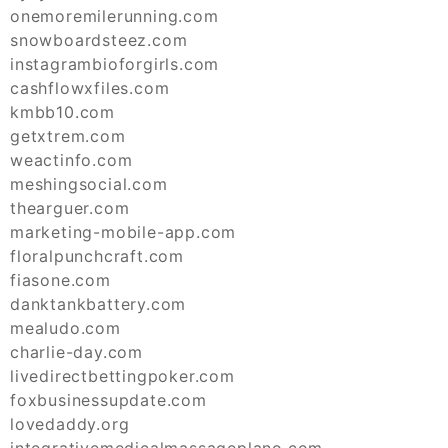
onemoremilerunning.com
snowboardsteez.com
instagrambioforgirls.com
cashflowxfiles.com
kmbb10.com
getxtrem.com
weactinfo.com
meshingsocial.com
thearguer.com
marketing-mobile-app.com
floralpunchcraft.com
fiasone.com
danktankbattery.com
mealudo.com
charlie-day.com
livedirectbettingpoker.com
foxbusinessupdate.com
lovedaddy.org