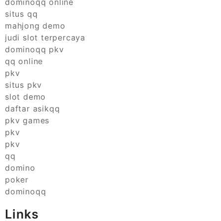
dominoqq online
situs qq
mahjong demo
judi slot terpercaya
dominoqq pkv
qq online
pkv
situs pkv
slot demo
daftar asikqq
pkv games
pkv
pkv
qq
domino
poker
dominoqq
Links