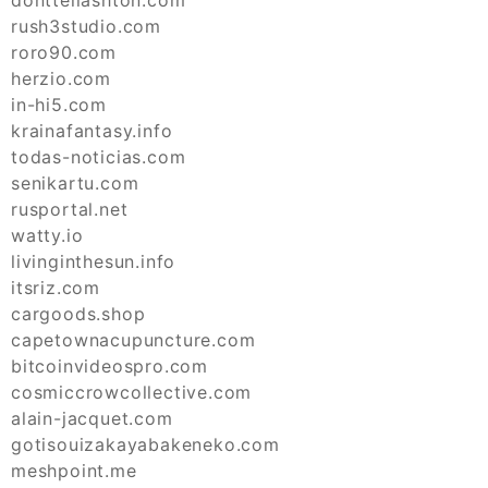
donttellashton.com
rush3studio.com
roro90.com
herzio.com
in-hi5.com
krainafantasy.info
todas-noticias.com
senikartu.com
rusportal.net
watty.io
livinginthesun.info
itsriz.com
cargoods.shop
capetownacupuncture.com
bitcoinvideospro.com
cosmiccrowcollective.com
alain-jacquet.com
gotisouizakayabakeneko.com
meshpoint.me