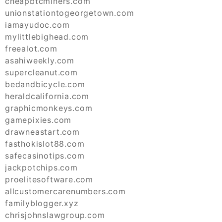
cheapbtcminers.com
unionstationtogeorgetown.com
iamayudoc.com
mylittlebighead.com
freealot.com
asahiweekly.com
supercleanut.com
bedandbicycle.com
heraldcalifornia.com
graphicmonkeys.com
gamepixies.com
drawneastart.com
fasthokislot88.com
safecasinotips.com
jackpotchips.com
proelitesoftware.com
allcustomercarenumbers.com
familyblogger.xyz
chrisjohnslawgroup.com