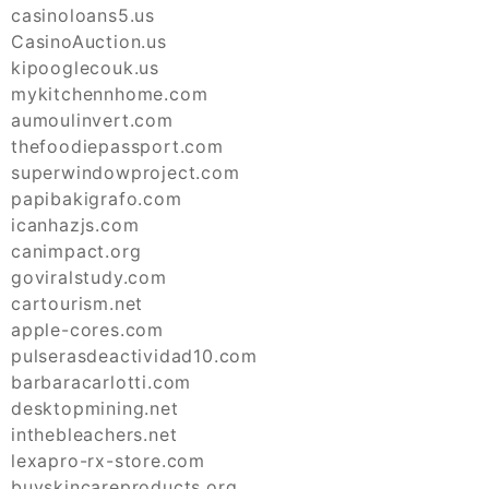
casinoloans5.us
CasinoAuction.us
kipooglecouk.us
mykitchennhome.com
aumoulinvert.com
thefoodiepassport.com
superwindowproject.com
papibakigrafo.com
icanhazjs.com
canimpact.org
goviralstudy.com
cartourism.net
apple-cores.com
pulserasdeactividad10.com
barbaracarlotti.com
desktopmining.net
inthebleachers.net
lexapro-rx-store.com
buyskincareproducts.org