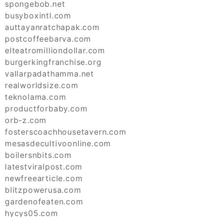
spongebob.net
busyboxintl.com
auttayanratchapak.com
postcoffeebarva.com
elteatromilliondollar.com
burgerkingfranchise.org
vallarpadathamma.net
realworldsize.com
teknolama.com
productforbaby.com
orb-z.com
fosterscoachhousetavern.com
mesasdecultivoonline.com
boilersnbits.com
latestviralpost.com
newfreearticle.com
blitzpowerusa.com
gardenofeaten.com
hycys05.com