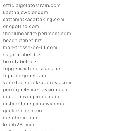
officialgelatostrain.com
kaethejeweler.com
sattamatkasattaking.com
onepetlife.com
thebillboardexperiment.com
beachufabet.biz
mon-tresse-de-lit.com
sugarufabet.biz
boxufabet.biz
topgearautoservices.net
figurine-jouet.com
your-facebook-address.com
perroquet-ma-passion.com
modrenlivinghome.com
instadatahelpainews.com
geekdailies.com
merchrain.com
kmbb28.com