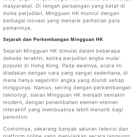
masyarakat. Di tengah persaingan yang ketat di
dunia perjudian, Mingguan HK muncul dengan
berbagai inovasi yang menarik perhatian para
pemainnya.
Sejarah dan Perkembangan Mingguan HK
Sejarah Mingguan HK dimulai dalam beberapa
dekade terakhir, ketika perjudian angka mulai
populer di Hong Kong. Pada awalnya, acara ini
diadakan dengan cara yang sangat sederhana, di
mana hanya segelintir angka yang diundi setiap
minggunya. Namun, seiring dengan perkembangan
teknologi, siaran Mingguan HK menjadi semakin
modern, dengan penambahan elemen-elemen
interaktif yang membuatnya lebih menarik bagi
penonton.
Contohnya, sekarang banyak saluran televisi dan
platform online yang menyiarkan secara langsung