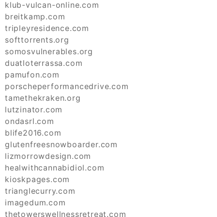
klub-vulcan-online.com
breitkamp.com
tripleyresidence.com
softtorrents.org
somosvulnerables.org
duatloterrassa.com
pamufon.com
porscheperformancedrive.com
tamethekraken.org
lutzinator.com
ondasrl.com
blife2016.com
glutenfreesnowboarder.com
lizmorrowdesign.com
healwithcannabidiol.com
kioskpages.com
trianglecurry.com
imagedum.com
thetowerswellnessretreat.com