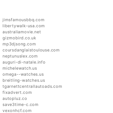
jimsfamousbbq.com
libertywalk-usa.com
australiamovie.net
gizmobird.co.uk
mp3djsong.com
coursdanglaistoulouse.com
neptunuslex.com
auguri-di-natale.info
michelewatch.us
omega--watches.us
breitling-watches.us
tgarnettcentrallautoads.com
fixadvert.com
autopluz.co
save3time-c.com
vexonhcf.com