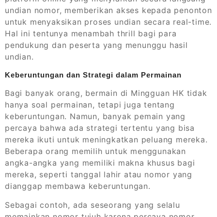
undian nomor, memberikan akses kepada penonton
untuk menyaksikan proses undian secara real-time.
Hal ini tentunya menambah thrill bagi para
pendukung dan peserta yang menunggu hasil
undian.
Keberuntungan dan Strategi dalam Permainan
Bagi banyak orang, bermain di Mingguan HK tidak
hanya soal permainan, tetapi juga tentang
keberuntungan. Namun, banyak pemain yang
percaya bahwa ada strategi tertentu yang bisa
mereka ikuti untuk meningkatkan peluang mereka.
Beberapa orang memilih untuk menggunakan
angka-angka yang memiliki makna khusus bagi
mereka, seperti tanggal lahir atau nomor yang
dianggap membawa keberuntungan.
Sebagai contoh, ada seseorang yang selalu
memainkan nomor tujuh karena percaya nomor