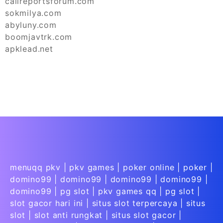
callreportsforum.com
sokmilya.com
abyluny.com
boomjavtrk.com
apklead.net
menuqq pkv
|
pkv games
|
poker online
|
poker
|
domino99
|
domino99
|
domino99
|
domino99
|
domino99
|
pg slot
|
pkv games qq
|
pg slot
|
slot gacor hari ini
|
situs slot terpercaya
|
situs
slot
|
slot anti rungkat
|
situs slot gacor
|