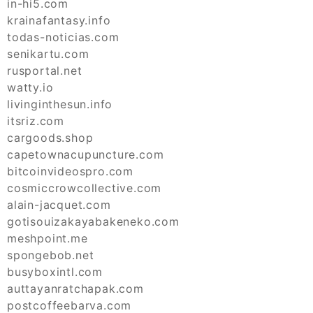
in-hi5.com
krainafantasy.info
todas-noticias.com
senikartu.com
rusportal.net
watty.io
livinginthesun.info
itsriz.com
cargoods.shop
capetownacupuncture.com
bitcoinvideospro.com
cosmiccrowcollective.com
alain-jacquet.com
gotisouizakayabakeneko.com
meshpoint.me
spongebob.net
busyboxintl.com
auttayanratchapak.com
postcoffeebarva.com