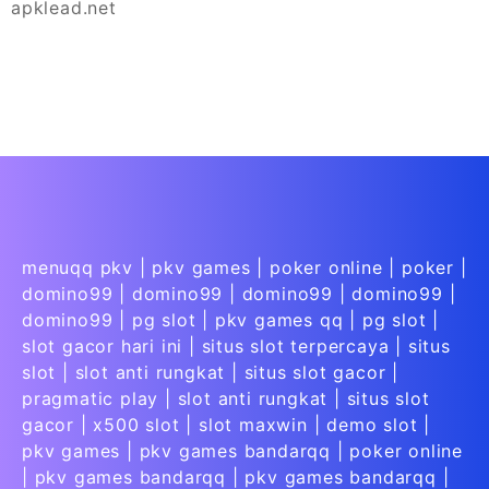
apklead.net
menuqq pkv
|
pkv games
|
poker online
|
poker
|
domino99
|
domino99
|
domino99
|
domino99
|
domino99
|
pg slot
|
pkv games qq
|
pg slot
|
slot gacor hari ini
|
situs slot terpercaya
|
situs
slot
|
slot anti rungkat
|
situs slot gacor
|
pragmatic play
|
slot anti rungkat
|
situs slot
gacor
|
x500 slot
|
slot maxwin
|
demo slot
|
pkv games
|
pkv games bandarqq
|
poker online
|
pkv games bandarqq
|
pkv games bandarqq
|