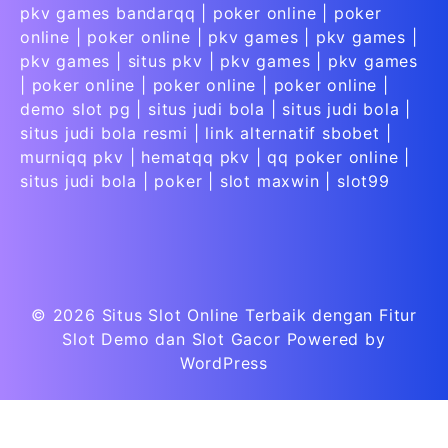
pkv games bandarqq
|
poker online
|
poker
online
|
poker online
|
pkv games
|
pkv games
|
pkv games
|
situs pkv
|
pkv games
|
pkv games
|
poker online
|
poker online
|
poker online
|
demo slot pg
|
situs judi bola
|
situs judi bola
|
situs judi bola resmi
|
link alternatif sbobet
|
murniqq pkv
|
hematqq pkv
|
qq poker online
|
situs judi bola
|
poker
|
slot maxwin
|
slot99
© 2026
Situs Slot Online Terbaik dengan Fitur
Slot Demo dan Slot Gacor
Powered by
WordPress