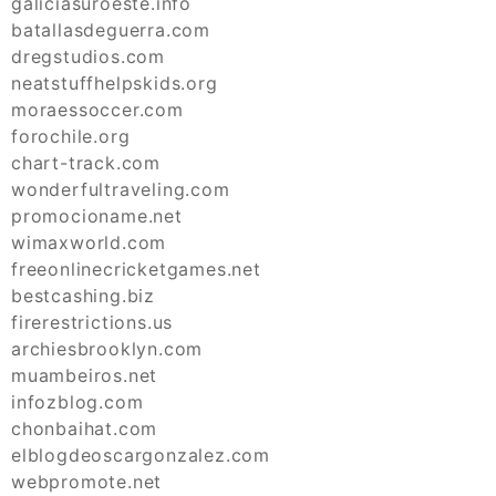
galiciasuroeste.info
batallasdeguerra.com
dregstudios.com
neatstuffhelpskids.org
moraessoccer.com
forochile.org
chart-track.com
wonderfultraveling.com
promocioname.net
wimaxworld.com
freeonlinecricketgames.net
bestcashing.biz
firerestrictions.us
archiesbrooklyn.com
muambeiros.net
infozblog.com
chonbaihat.com
elblogdeoscargonzalez.com
webpromote.net