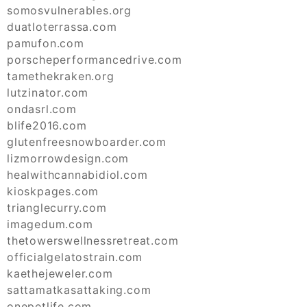
somosvulnerables.org
duatloterrassa.com
pamufon.com
porscheperformancedrive.com
tamethekraken.org
lutzinator.com
ondasrl.com
blife2016.com
glutenfreesnowboarder.com
lizmorrowdesign.com
healwithcannabidiol.com
kioskpages.com
trianglecurry.com
imagedum.com
thetowerswellnessretreat.com
officialgelatostrain.com
kaethejeweler.com
sattamatkasattaking.com
onepetlife.com