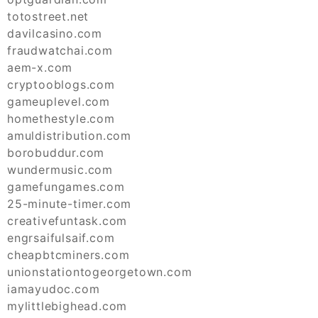
totostreet.net
davilcasino.com
fraudwatchai.com
aem-x.com
cryptooblogs.com
gameuplevel.com
homethestyle.com
amuldistribution.com
borobuddur.com
wundermusic.com
gamefungames.com
25-minute-timer.com
creativefuntask.com
engrsaifulsaif.com
cheapbtcminers.com
unionstationtogeorgetown.com
iamayudoc.com
mylittlebighead.com