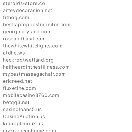
steroids-store.co
arteydecoracion.net
fithog.com
bestlaptopbestmonitor.com
georginaryland.com
roseandbasil.com
thewhitewhitelights.com
atdhe.ws
heckrodtwetland.org
halfheardinthestillness.com
mybestmassagechair.com
ericreed.net
fluxetine.com
mobilecasino8760.com
betqq3.net
casinoloans5.us
CasinoAuction.us
kipooglecouk.us
mykitchennhome.com