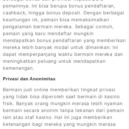
pemainnya. Ini bisa berupa bonus pendaftaran,
cashback, hingga bonus deposit. Dengan berbagai
keuntungan ini, pemain bisa memaksimalkan
pengalaman bermain mereka. Sebagai contoh,
pemain yang baru mendaftar mungkin
mendapatkan bonus pendaftaran yang memberikan
mereka lebih banyak modal untuk dimainkan. Ini
dapat memperpanjang waktu bermain mereka dan
meningkatkan peluang untuk mendapatkan
kemenangan.
Privasi dan Anonimitas
Bermain judi online memberikan tingkat privasi
yang tidak bisa diperoleh saat bermain di kasino
fisik. Banyak orang mungkin merasa lebih nyaman
bermain secara anonim tanpa tekanan dari pemain
lain atau staf kasino. Hal ini juga memberikan
ketenangan bagi mereka yang mungkin merasa