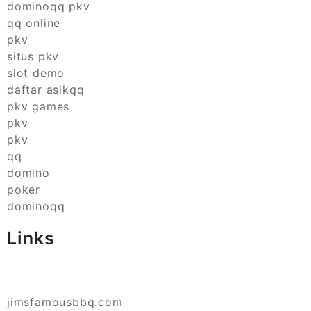
dominoqq pkv
qq online
pkv
situs pkv
slot demo
daftar asikqq
pkv games
pkv
pkv
qq
domino
poker
dominoqq
Links
jimsfamousbbq.com