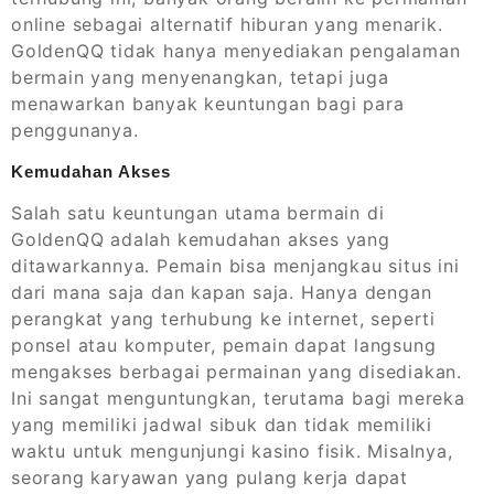
online sebagai alternatif hiburan yang menarik.
GoldenQQ tidak hanya menyediakan pengalaman
bermain yang menyenangkan, tetapi juga
menawarkan banyak keuntungan bagi para
penggunanya.
Kemudahan Akses
Salah satu keuntungan utama bermain di
GoldenQQ adalah kemudahan akses yang
ditawarkannya. Pemain bisa menjangkau situs ini
dari mana saja dan kapan saja. Hanya dengan
perangkat yang terhubung ke internet, seperti
ponsel atau komputer, pemain dapat langsung
mengakses berbagai permainan yang disediakan.
Ini sangat menguntungkan, terutama bagi mereka
yang memiliki jadwal sibuk dan tidak memiliki
waktu untuk mengunjungi kasino fisik. Misalnya,
seorang karyawan yang pulang kerja dapat