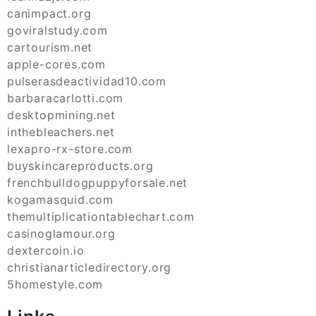
canimpact.org
goviralstudy.com
cartourism.net
apple-cores.com
pulserasdeactividad10.com
barbaracarlotti.com
desktopmining.net
inthebleachers.net
lexapro-rx-store.com
buyskincareproducts.org
frenchbulldogpuppyforsale.net
kogamasquid.com
themultiplicationtablechart.com
casinoglamour.org
dextercoin.io
christianarticledirectory.org
5homestyle.com