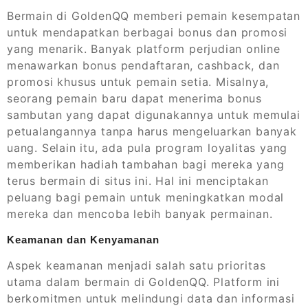
Bermain di GoldenQQ memberi pemain kesempatan
untuk mendapatkan berbagai bonus dan promosi
yang menarik. Banyak platform perjudian online
menawarkan bonus pendaftaran, cashback, dan
promosi khusus untuk pemain setia. Misalnya,
seorang pemain baru dapat menerima bonus
sambutan yang dapat digunakannya untuk memulai
petualangannya tanpa harus mengeluarkan banyak
uang. Selain itu, ada pula program loyalitas yang
memberikan hadiah tambahan bagi mereka yang
terus bermain di situs ini. Hal ini menciptakan
peluang bagi pemain untuk meningkatkan modal
mereka dan mencoba lebih banyak permainan.
Keamanan dan Kenyamanan
Aspek keamanan menjadi salah satu prioritas
utama dalam bermain di GoldenQQ. Platform ini
berkomitmen untuk melindungi data dan informasi