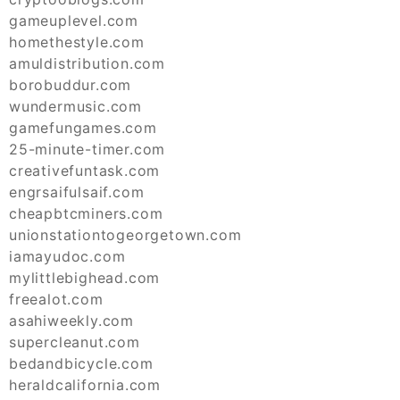
gameuplevel.com
homethestyle.com
amuldistribution.com
borobuddur.com
wundermusic.com
gamefungames.com
25-minute-timer.com
creativefuntask.com
engrsaifulsaif.com
cheapbtcminers.com
unionstationtogeorgetown.com
iamayudoc.com
mylittlebighead.com
freealot.com
asahiweekly.com
supercleanut.com
bedandbicycle.com
heraldcalifornia.com