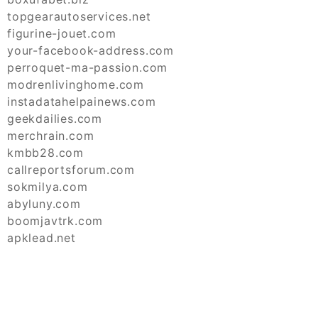
topgearautoservices.net
figurine-jouet.com
your-facebook-address.com
perroquet-ma-passion.com
modrenlivinghome.com
instadatahelpainews.com
geekdailies.com
merchrain.com
kmbb28.com
callreportsforum.com
sokmilya.com
abyluny.com
boomjavtrk.com
apklead.net