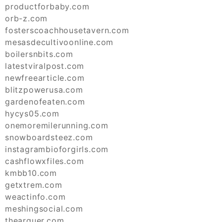
productforbaby.com
orb-z.com
fosterscoachhousetavern.com
mesasdecultivoonline.com
boilersnbits.com
latestviralpost.com
newfreearticle.com
blitzpowerusa.com
gardenofeaten.com
hycys05.com
onemoremilerunning.com
snowboardsteez.com
instagrambioforgirls.com
cashflowxfiles.com
kmbb10.com
getxtrem.com
weactinfo.com
meshingsocial.com
thearguer.com