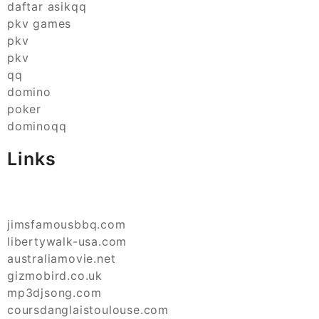
daftar asikqq
pkv games
pkv
pkv
qq
domino
poker
dominoqq
Links
jimsfamousbbq.com
libertywalk-usa.com
australiamovie.net
gizmobird.co.uk
mp3djsong.com
coursdanglaistoulouse.com