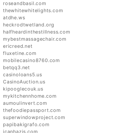
roseandbasil.com
thewhitewhitelights.com
atdhe.ws
heckrodtwetland.org
halfheardinthestillness.com
mybestmassagechair.com
ericreed.net
fluxetine.com
mobilecasino8760.com
betqq3.net
casinoloans5.us
CasinoAuction.us
kipooglecouk.us
mykitchennhome.com
aumoulinvert.com
thefoodiepassport.com
superwindowproject.com
papibakigrafo.com
icanhazjs.com