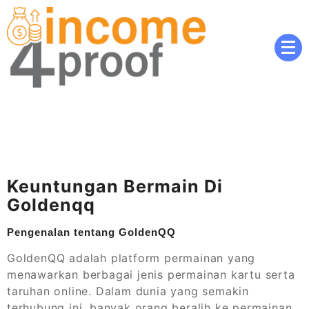
Skip
to
content
Latih strategi Anda dengan slot demo dan mainkan
Situs Slot Online Terbaik
slot gacor di situs slot online terbaik untuk peluang
dengan Fitur Slot Demo
menang besar.
dan Slot Gacor
Keuntungan Bermain Di
Goldenqq
Pengenalan tentang GoldenQQ
GoldenQQ adalah platform permainan yang
menawarkan berbagai jenis permainan kartu serta
taruhan online. Dalam dunia yang semakin
terhubung ini, banyak orang beralih ke permainan