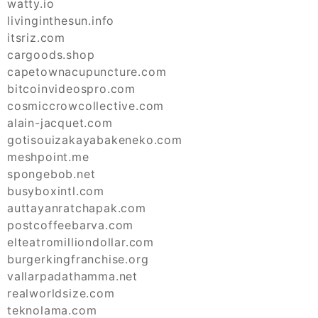
watty.io
livinginthesun.info
itsriz.com
cargoods.shop
capetownacupuncture.com
bitcoinvideospro.com
cosmiccrowcollective.com
alain-jacquet.com
gotisouizakayabakeneko.com
meshpoint.me
spongebob.net
busyboxintl.com
auttayanratchapak.com
postcoffeebarva.com
elteatromilliondollar.com
burgerkingfranchise.org
vallarpadathamma.net
realworldsize.com
teknolama.com