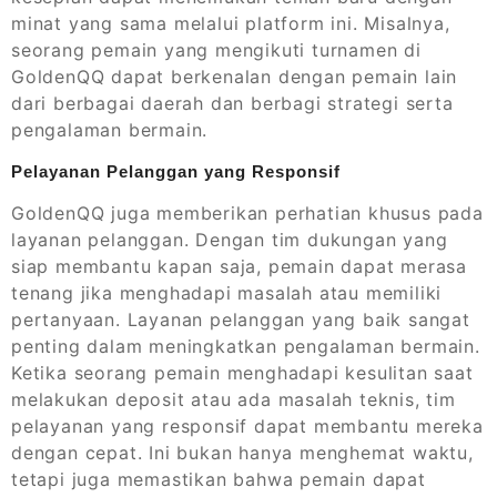
minat yang sama melalui platform ini. Misalnya,
seorang pemain yang mengikuti turnamen di
GoldenQQ dapat berkenalan dengan pemain lain
dari berbagai daerah dan berbagi strategi serta
pengalaman bermain.
Pelayanan Pelanggan yang Responsif
GoldenQQ juga memberikan perhatian khusus pada
layanan pelanggan. Dengan tim dukungan yang
siap membantu kapan saja, pemain dapat merasa
tenang jika menghadapi masalah atau memiliki
pertanyaan. Layanan pelanggan yang baik sangat
penting dalam meningkatkan pengalaman bermain.
Ketika seorang pemain menghadapi kesulitan saat
melakukan deposit atau ada masalah teknis, tim
pelayanan yang responsif dapat membantu mereka
dengan cepat. Ini bukan hanya menghemat waktu,
tetapi juga memastikan bahwa pemain dapat