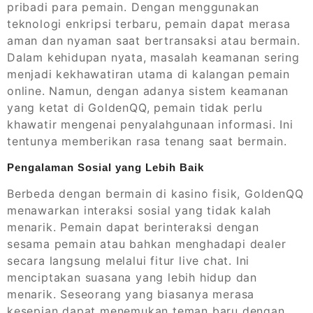
pribadi para pemain. Dengan menggunakan
teknologi enkripsi terbaru, pemain dapat merasa
aman dan nyaman saat bertransaksi atau bermain.
Dalam kehidupan nyata, masalah keamanan sering
menjadi kekhawatiran utama di kalangan pemain
online. Namun, dengan adanya sistem keamanan
yang ketat di GoldenQQ, pemain tidak perlu
khawatir mengenai penyalahgunaan informasi. Ini
tentunya memberikan rasa tenang saat bermain.
Pengalaman Sosial yang Lebih Baik
Berbeda dengan bermain di kasino fisik, GoldenQQ
menawarkan interaksi sosial yang tidak kalah
menarik. Pemain dapat berinteraksi dengan
sesama pemain atau bahkan menghadapi dealer
secara langsung melalui fitur live chat. Ini
menciptakan suasana yang lebih hidup dan
menarik. Seseorang yang biasanya merasa
kesepian dapat menemukan teman baru dengan