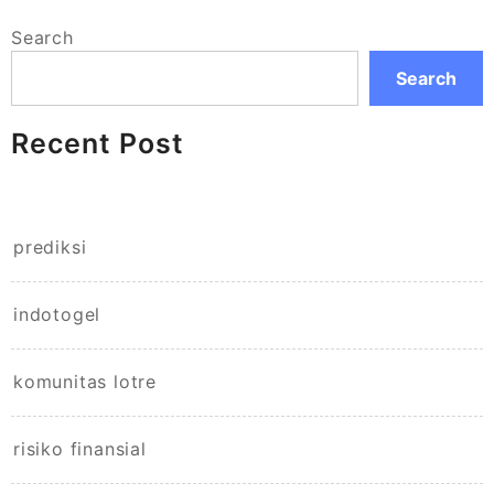
Search
Search
Recent Post
prediksi
indotogel
komunitas lotre
risiko finansial