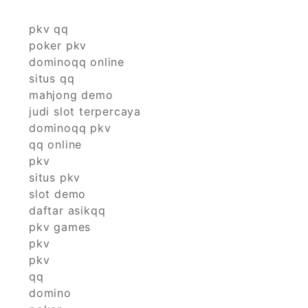
pkv qq
poker pkv
dominoqq online
situs qq
mahjong demo
judi slot terpercaya
dominoqq pkv
qq online
pkv
situs pkv
slot demo
daftar asikqq
pkv games
pkv
pkv
qq
domino