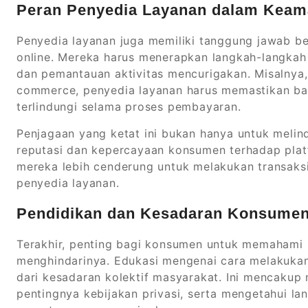
Peran Penyedia Layanan dalam Keama
Penyedia layanan juga memiliki tanggung jawab b
online. Mereka harus menerapkan langkah-langkah
dan pemantauan aktivitas mencurigakan. Misalnya, 
commerce, penyedia layanan harus memastikan bah
terlindungi selama proses pembayaran.
Penjagaan yang ketat ini bukan hanya untuk melin
reputasi dan kepercayaan konsumen terhadap plat
mereka lebih cenderung untuk melakukan transaks
penyedia layanan.
Pendidikan dan Kesadaran Konsume
Terakhir, penting bagi konsumen untuk memahami r
menghindarinya. Edukasi mengenai cara melakukan
dari kesadaran kolektif masyarakat. Ini mencaku
pentingnya kebijakan privasi, serta mengetahui la