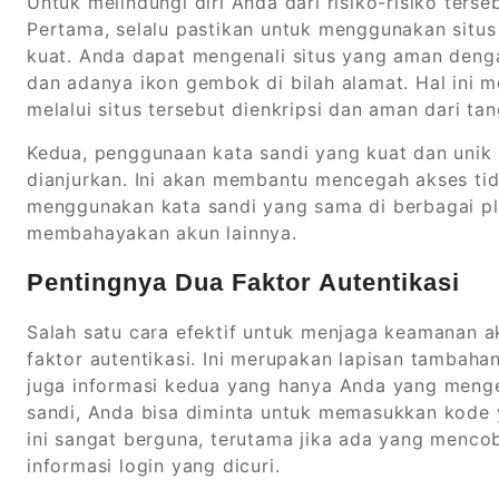
Untuk melindungi diri Anda dari risiko-risiko ters
Pertama, selalu pastikan untuk menggunakan situ
kuat. Anda dapat mengenali situs yang aman denga
dan adanya ikon gembok di bilah alamat. Hal ini
melalui situs tersebut dienkripsi dan aman dari t
Kedua, penggunaan kata sandi yang kuat dan unik 
dianjurkan. Ini akan membantu mencegah akses tid
menggunakan kata sandi yang sama di berbagai pl
membahayakan akun lainnya.
Pentingnya Dua Faktor Autentikasi
Salah satu cara efektif untuk menjaga keamanan 
faktor autentikasi. Ini merupakan lapisan tambaha
juga informasi kedua yang hanya Anda yang menge
sandi, Anda bisa diminta untuk memasukkan kode 
ini sangat berguna, terutama jika ada yang men
informasi login yang dicuri.