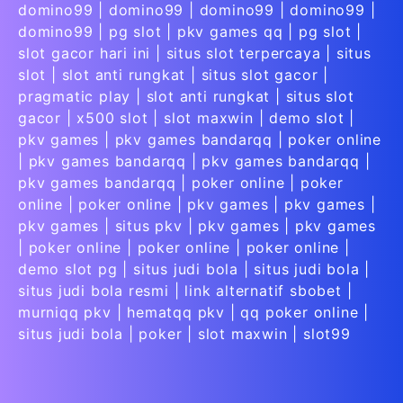
domino99
|
domino99
|
domino99
|
domino99
|
domino99
|
pg slot
|
pkv games qq
|
pg slot
|
slot gacor hari ini
|
situs slot terpercaya
|
situs
slot
|
slot anti rungkat
|
situs slot gacor
|
pragmatic play
|
slot anti rungkat
|
situs slot
gacor
|
x500 slot
|
slot maxwin
|
demo slot
|
pkv games
|
pkv games bandarqq
|
poker online
|
pkv games bandarqq
|
pkv games bandarqq
|
pkv games bandarqq
|
poker online
|
poker
online
|
poker online
|
pkv games
|
pkv games
|
pkv games
|
situs pkv
|
pkv games
|
pkv games
|
poker online
|
poker online
|
poker online
|
demo slot pg
|
situs judi bola
|
situs judi bola
|
situs judi bola resmi
|
link alternatif sbobet
|
murniqq pkv
|
hematqq pkv
|
qq poker online
|
situs judi bola
|
poker
|
slot maxwin
|
slot99