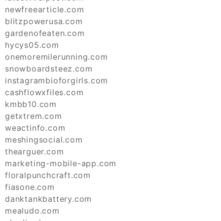
newfreearticle.com
blitzpowerusa.com
gardenofeaten.com
hycys05.com
onemoremilerunning.com
snowboardsteez.com
instagrambioforgirls.com
cashflowxfiles.com
kmbb10.com
getxtrem.com
weactinfo.com
meshingsocial.com
thearguer.com
marketing-mobile-app.com
floralpunchcraft.com
fiasone.com
danktankbattery.com
mealudo.com