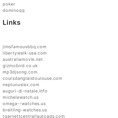
poker
dominoqq
Links
jimsfamousbbq.com
libertywalk-usa.com
australiamovie.net
gizmobird.co.uk
mp3djsong.com
coursdanglaistoulouse.com
neptunuslex.com
auguri-di-natale.info
michelewatch.us
omega--watches.us
breitling-watches.us
tgarnettcentrallautoads.com