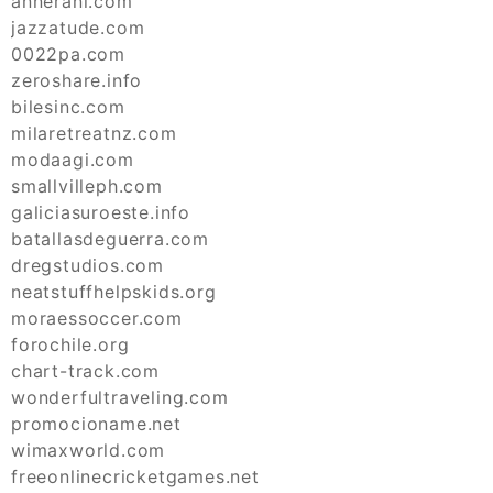
annerani.com
jazzatude.com
0022pa.com
zeroshare.info
bilesinc.com
milaretreatnz.com
modaagi.com
smallvilleph.com
galiciasuroeste.info
batallasdeguerra.com
dregstudios.com
neatstuffhelpskids.org
moraessoccer.com
forochile.org
chart-track.com
wonderfultraveling.com
promocioname.net
wimaxworld.com
freeonlinecricketgames.net