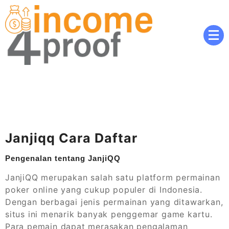
Skip
to
content
Latih strategi Anda dengan slot demo dan mainkan
Situs Slot Online Terbaik
slot gacor di situs slot online terbaik untuk peluang
dengan Fitur Slot Demo
menang besar.
dan Slot Gacor
Janjiqq Cara Daftar
Pengenalan tentang JanjiQQ
JanjiQQ merupakan salah satu platform permainan
poker online yang cukup populer di Indonesia.
Dengan berbagai jenis permainan yang ditawarkan,
situs ini menarik banyak penggemar game kartu.
Para pemain dapat merasakan pengalaman