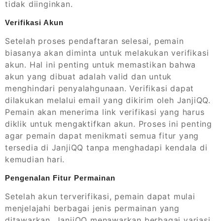
tidak diinginkan.
Verifikasi Akun
Setelah proses pendaftaran selesai, pemain
biasanya akan diminta untuk melakukan verifikasi
akun. Hal ini penting untuk memastikan bahwa
akun yang dibuat adalah valid dan untuk
menghindari penyalahgunaan. Verifikasi dapat
dilakukan melalui email yang dikirim oleh JanjiQQ.
Pemain akan menerima link verifikasi yang harus
diklik untuk mengaktifkan akun. Proses ini penting
agar pemain dapat menikmati semua fitur yang
tersedia di JanjiQQ tanpa menghadapi kendala di
kemudian hari.
Pengenalan Fitur Permainan
Setelah akun terverifikasi, pemain dapat mulai
menjelajahi berbagai jenis permainan yang
ditawarkan. JanjiQQ menawarkan berbagai variasi