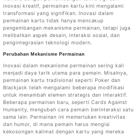
inovasi kreatif, permainan kartu kini mengalami
transformasi yang signifikan. Inovasi dalam
permainan kartu tidak hanya mencakup
pengembangan mekanisme permainan, tetapi juga
melibatkan aspek desain, interaksi sosial, dan
pengintegrasian teknologi modern.
Perubahan Mekanisme Permainan
Inovasi dalam mekanisme permainan sering kali
menjadi daya tarik utama para pemain. Misalnya,
permainan kartu tradisional seperti Poker dan
Blackjack telah mengalami beberapa modifikasi
untuk menambah elemen strategis dan interaktif.
Beberapa permainan baru, seperti Cards Against
Humanity, mengubah cara pemain berinteraksi satu
sama lain. Permainan ini memerlukan kreativitas
dan humor, di mana pemain harus mengisi
kekosongan kalimat dengan kartu yang mereka