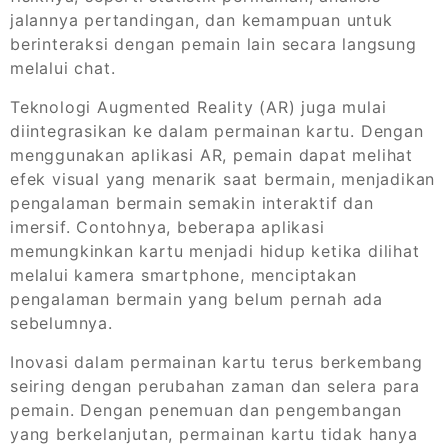
jalannya pertandingan, dan kemampuan untuk
berinteraksi dengan pemain lain secara langsung
melalui chat.
Teknologi Augmented Reality (AR) juga mulai
diintegrasikan ke dalam permainan kartu. Dengan
menggunakan aplikasi AR, pemain dapat melihat
efek visual yang menarik saat bermain, menjadikan
pengalaman bermain semakin interaktif dan
imersif. Contohnya, beberapa aplikasi
memungkinkan kartu menjadi hidup ketika dilihat
melalui kamera smartphone, menciptakan
pengalaman bermain yang belum pernah ada
sebelumnya.
Inovasi dalam permainan kartu terus berkembang
seiring dengan perubahan zaman dan selera para
pemain. Dengan penemuan dan pengembangan
yang berkelanjutan, permainan kartu tidak hanya