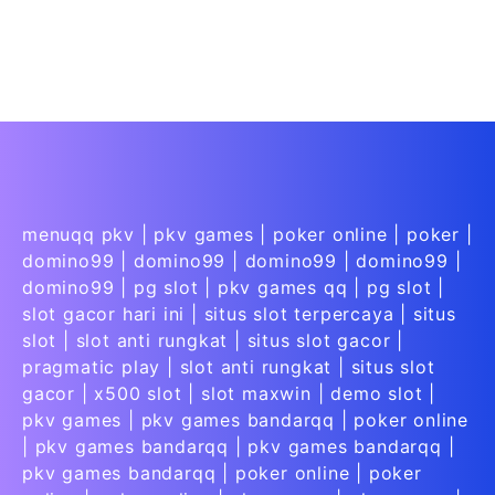
menuqq pkv
|
pkv games
|
poker online
|
poker
|
domino99
|
domino99
|
domino99
|
domino99
|
domino99
|
pg slot
|
pkv games qq
|
pg slot
|
slot gacor hari ini
|
situs slot terpercaya
|
situs
slot
|
slot anti rungkat
|
situs slot gacor
|
pragmatic play
|
slot anti rungkat
|
situs slot
gacor
|
x500 slot
|
slot maxwin
|
demo slot
|
pkv games
|
pkv games bandarqq
|
poker online
|
pkv games bandarqq
|
pkv games bandarqq
|
pkv games bandarqq
|
poker online
|
poker