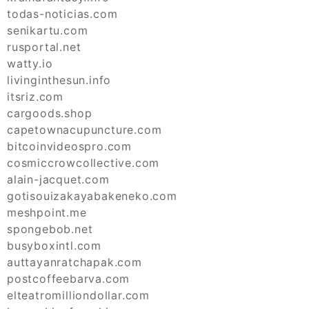
todas-noticias.com
senikartu.com
rusportal.net
watty.io
livinginthesun.info
itsriz.com
cargoods.shop
capetownacupuncture.com
bitcoinvideospro.com
cosmiccrowcollective.com
alain-jacquet.com
gotisouizakayabakeneko.com
meshpoint.me
spongebob.net
busyboxintl.com
auttayanratchapak.com
postcoffeebarva.com
elteatromilliondollar.com