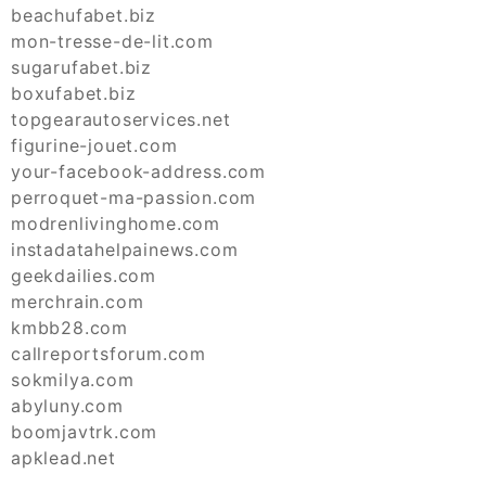
beachufabet.biz
mon-tresse-de-lit.com
sugarufabet.biz
boxufabet.biz
topgearautoservices.net
figurine-jouet.com
your-facebook-address.com
perroquet-ma-passion.com
modrenlivinghome.com
instadatahelpainews.com
geekdailies.com
merchrain.com
kmbb28.com
callreportsforum.com
sokmilya.com
abyluny.com
boomjavtrk.com
apklead.net