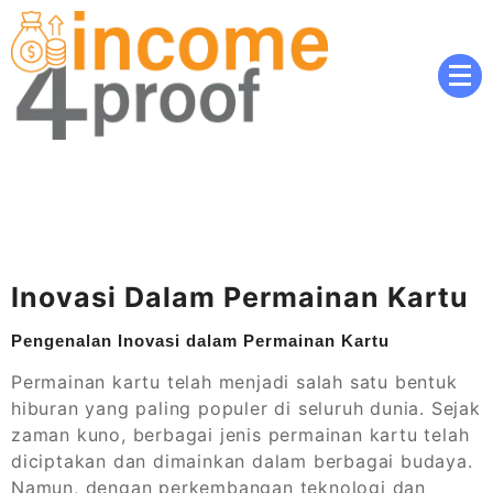
Skip
to
content
Latih strategi Anda dengan slot demo dan mainkan
Situs Slot Online Terbaik
slot gacor di situs slot online terbaik untuk peluang
dengan Fitur Slot Demo
menang besar.
dan Slot Gacor
Inovasi Dalam Permainan Kartu
Pengenalan Inovasi dalam Permainan Kartu
Permainan kartu telah menjadi salah satu bentuk
hiburan yang paling populer di seluruh dunia. Sejak
zaman kuno, berbagai jenis permainan kartu telah
diciptakan dan dimainkan dalam berbagai budaya.
Namun, dengan perkembangan teknologi dan