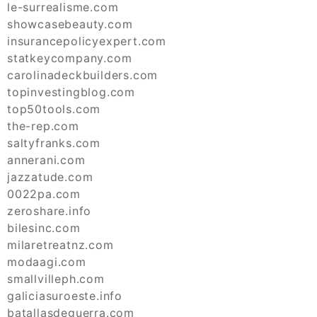
le-surrealisme.com
showcasebeauty.com
insurancepolicyexpert.com
statkeycompany.com
carolinadeckbuilders.com
topinvestingblog.com
top50tools.com
the-rep.com
saltyfranks.com
annerani.com
jazzatude.com
0022pa.com
zeroshare.info
bilesinc.com
milaretreatnz.com
modaagi.com
smallvilleph.com
galiciasuroeste.info
batallasdeguerra.com