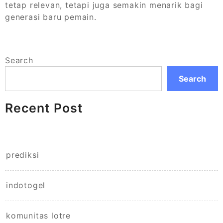
tetap relevan, tetapi juga semakin menarik bagi
generasi baru pemain.
Search
Search
Recent Post
prediksi
indotogel
komunitas lotre