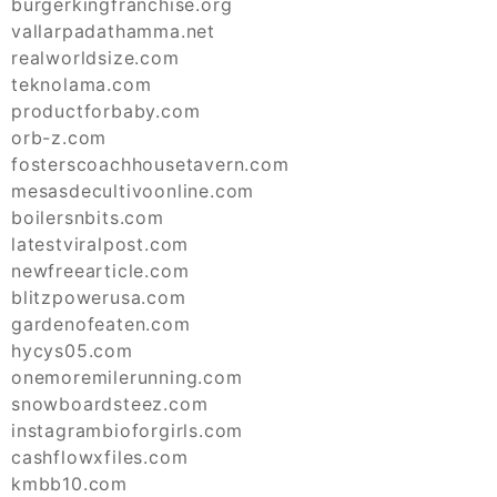
burgerkingfranchise.org
vallarpadathamma.net
realworldsize.com
teknolama.com
productforbaby.com
orb-z.com
fosterscoachhousetavern.com
mesasdecultivoonline.com
boilersnbits.com
latestviralpost.com
newfreearticle.com
blitzpowerusa.com
gardenofeaten.com
hycys05.com
onemoremilerunning.com
snowboardsteez.com
instagrambioforgirls.com
cashflowxfiles.com
kmbb10.com