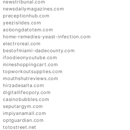
newstribunal.com
newsdailymagazines.com
preceptionhub.com
yeezislides.com
aobongdatotem.com
home-remedies-yeast-infection.com
electroreal.com
bestofmiami-dadecounty.com
ifoodieonyoutube.com
mineshoppingcart.com
topworkoutsupplies.com
mouthshutreviews.com
hirzadesalta.com
digitallifeopoly.com
casinobubbles.com
seputargym.com
impiyanamall.com
optguardian.com
totostreet.net