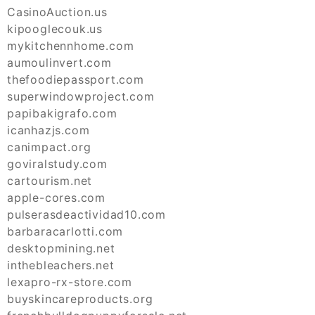
CasinoAuction.us
kipooglecouk.us
mykitchennhome.com
aumoulinvert.com
thefoodiepassport.com
superwindowproject.com
papibakigrafo.com
icanhazjs.com
canimpact.org
goviralstudy.com
cartourism.net
apple-cores.com
pulserasdeactividad10.com
barbaracarlotti.com
desktopmining.net
inthebleachers.net
lexapro-rx-store.com
buyskincareproducts.org