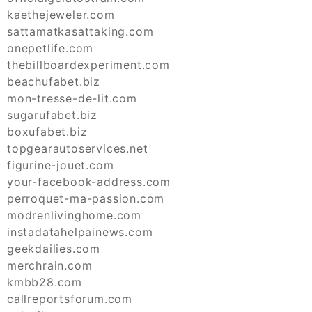
kaethejeweler.com
sattamatkasattaking.com
onepetlife.com
thebillboardexperiment.com
beachufabet.biz
mon-tresse-de-lit.com
sugarufabet.biz
boxufabet.biz
topgearautoservices.net
figurine-jouet.com
your-facebook-address.com
perroquet-ma-passion.com
modrenlivinghome.com
instadatahelpainews.com
geekdailies.com
merchrain.com
kmbb28.com
callreportsforum.com