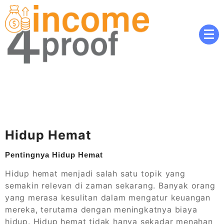
Skip
to
content
Latih strategi Anda dengan slot demo dan mainkan
Situs Slot Online Terbaik
slot gacor di situs slot online terbaik untuk peluang
dengan Fitur Slot Demo
menang besar.
dan Slot Gacor
Hidup Hemat
Pentingnya Hidup Hemat
Hidup hemat menjadi salah satu topik yang
semakin relevan di zaman sekarang. Banyak orang
yang merasa kesulitan dalam mengatur keuangan
mereka, terutama dengan meningkatnya biaya
hidup. Hidup hemat tidak hanya sekadar menahan