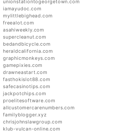
unionstationtogeorgetown.com
iamayudoc.com
mylittlebighead.com
freealot.com
asahiweekly.com
supercleanut.com
bedandbicycle.com
heraldcalifornia.com
graphicmonkeys.com
gamepixies.com
drawneastart.com
fasthokislot88.com
safecasinotips.com
jackpotchips.com
proelitesoftware.com
allcustomercarenumbers.com
familyblogger.xyz
chrisjohnslawgroup.com
klub-vulcan-online.com