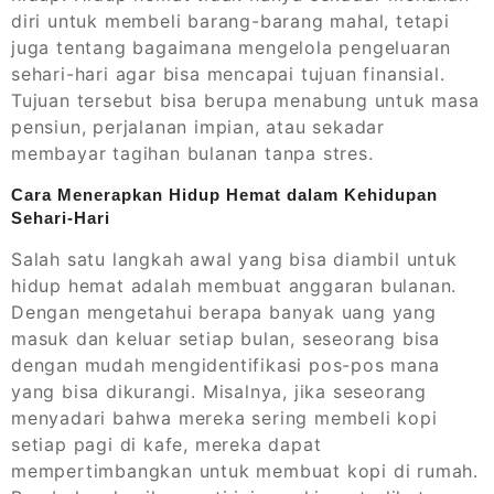
diri untuk membeli barang-barang mahal, tetapi
juga tentang bagaimana mengelola pengeluaran
sehari-hari agar bisa mencapai tujuan finansial.
Tujuan tersebut bisa berupa menabung untuk masa
pensiun, perjalanan impian, atau sekadar
membayar tagihan bulanan tanpa stres.
Cara Menerapkan Hidup Hemat dalam Kehidupan
Sehari-Hari
Salah satu langkah awal yang bisa diambil untuk
hidup hemat adalah membuat anggaran bulanan.
Dengan mengetahui berapa banyak uang yang
masuk dan keluar setiap bulan, seseorang bisa
dengan mudah mengidentifikasi pos-pos mana
yang bisa dikurangi. Misalnya, jika seseorang
menyadari bahwa mereka sering membeli kopi
setiap pagi di kafe, mereka dapat
mempertimbangkan untuk membuat kopi di rumah.