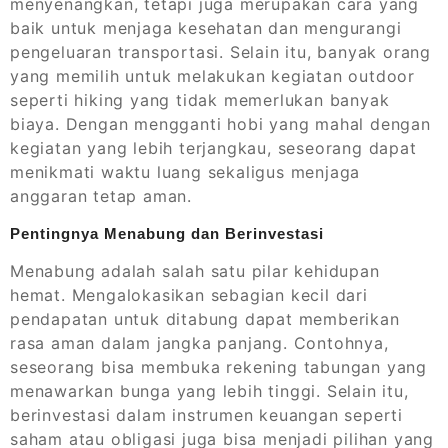
menyenangkan, tetapi juga merupakan cara yang
baik untuk menjaga kesehatan dan mengurangi
pengeluaran transportasi. Selain itu, banyak orang
yang memilih untuk melakukan kegiatan outdoor
seperti hiking yang tidak memerlukan banyak
biaya. Dengan mengganti hobi yang mahal dengan
kegiatan yang lebih terjangkau, seseorang dapat
menikmati waktu luang sekaligus menjaga
anggaran tetap aman.
Pentingnya Menabung dan Berinvestasi
Menabung adalah salah satu pilar kehidupan
hemat. Mengalokasikan sebagian kecil dari
pendapatan untuk ditabung dapat memberikan
rasa aman dalam jangka panjang. Contohnya,
seseorang bisa membuka rekening tabungan yang
menawarkan bunga yang lebih tinggi. Selain itu,
berinvestasi dalam instrumen keuangan seperti
saham atau obligasi juga bisa menjadi pilihan yang