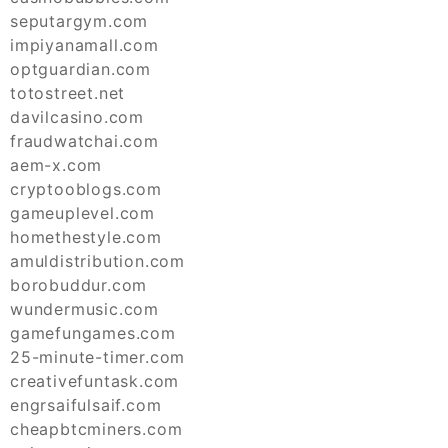
seputargym.com
impiyanamall.com
optguardian.com
totostreet.net
davilcasino.com
fraudwatchai.com
aem-x.com
cryptooblogs.com
gameuplevel.com
homethestyle.com
amuldistribution.com
borobuddur.com
wundermusic.com
gamefungames.com
25-minute-timer.com
creativefuntask.com
engrsaifulsaif.com
cheapbtcminers.com