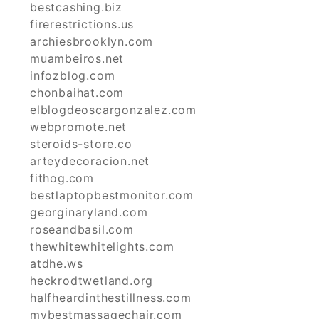
bestcashing.biz
firerestrictions.us
archiesbrooklyn.com
muambeiros.net
infozblog.com
chonbaihat.com
elblogdeoscargonzalez.com
webpromote.net
steroids-store.co
arteydecoracion.net
fithog.com
bestlaptopbestmonitor.com
georginaryland.com
roseandbasil.com
thewhitewhitelights.com
atdhe.ws
heckrodtwetland.org
halfheardinthestillness.com
mybestmassagechair.com