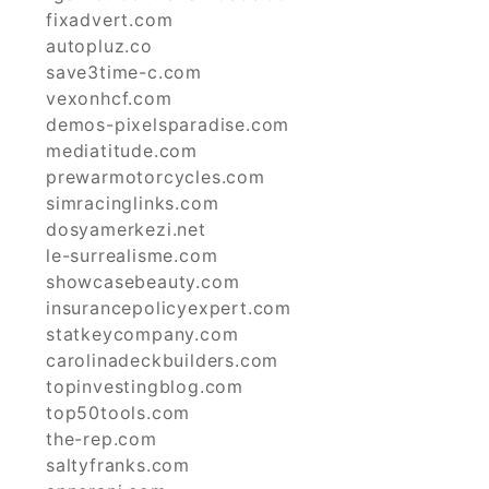
fixadvert.com
autopluz.co
save3time-c.com
vexonhcf.com
demos-pixelsparadise.com
mediatitude.com
prewarmotorcycles.com
simracinglinks.com
dosyamerkezi.net
le-surrealisme.com
showcasebeauty.com
insurancepolicyexpert.com
statkeycompany.com
carolinadeckbuilders.com
topinvestingblog.com
top50tools.com
the-rep.com
saltyfranks.com