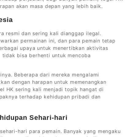
arapan akan masa depan yang lebih baik.
esia
a resmi dan sering kali dianggap ilegal.
warkan permainan ini, dan para pemain tetap
berbagai upaya untuk menertibkan aktivitas
ng tidak bisa berhenti untuk mencoba
tinya. Beberapa dari mereka mengalami
jutkan dengan harapan untuk memenangkan
l HK sering kali menjadi topik hangat di
paknya terhadap kehidupan pribadi dan
hidupan Sehari-hari
 sehari-hari para pemain. Banyak yang mengaku