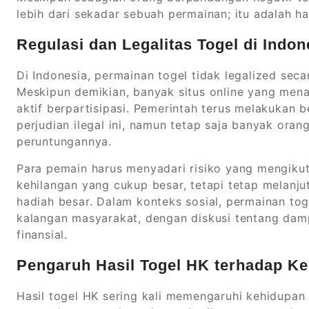
lebih dari sekadar sebuah permainan; itu adalah h
Regulasi dan Legalitas Togel di Indon
Di Indonesia, permainan togel tidak legalized secar
Meskipun demikian, banyak situs online yang mena
aktif berpartisipasi. Pemerintah terus melakukan 
perjudian ilegal ini, namun tetap saja banyak ora
peruntungannya.
Para pemain harus menyadari risiko yang mengiku
kehilangan yang cukup besar, tetapi tetap melan
hadiah besar. Dalam konteks sosial, permainan toge
kalangan masyarakat, dengan diskusi tentang dam
finansial.
Pengaruh Hasil Togel HK terhadap Ke
Hasil togel HK sering kali memengaruhi kehidupan