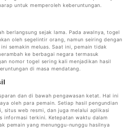
rharap untuk memperoleh keberuntungan.
ah berlangsung sejak lama. Pada awalnya, togel
an oleh segelintir orang, namun seiring dengan
ni semakin meluas. Saat ini, pemain tidak
 merambah ke berbagai negara termasuk
n nomor togel sering kali menjadikan hasil
peruntungan di masa mendatang.
il
sparan dan di bawah pengawasan ketat. Hal ini
aya oleh para pemain. Setiap hasil pengundian
, situs web resmi, dan juga melalui aplikasi
informasi terkini. Ketepatan waktu dalam
nyak pemain yang menunggu-nunggu hasilnya