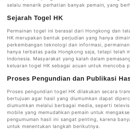
selalu menarik perhatian banyak pemain, yang be
Sejarah Togel HK
Permainan togel ini berasal dari Hongkong dan tel
HK merupakan bentuk perjudian yang hanya dimaink
perkembangan teknologi dan informasi, permainan i
hanya terbatas pada Hongkong saja, tetapi telah
Indonesia. Masyarakat yang kalah dalam pemasanga
keluaran togel HK sebagai acuan untuk mencoba 
Proses Pengundian dan Publikasi Has
Proses pengundian togel HK dilakukan secara tran
bertujuan agar hasil yang diumumkan dapat diperc
diumumkan melalui berbagai media, seperti televisi
mobile yang memudahkan pemain untuk mengakses 
pengumuman hasil ini sangat penting, karena ba
untuk menentukan langkah berikutnya.