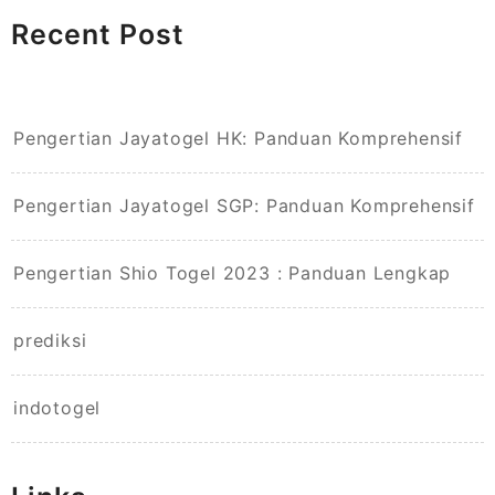
Recent Post
Pengertian Jayatogel HK: Panduan Komprehensif
Pengertian Jayatogel SGP: Panduan Komprehensif
Pengertian Shio Togel 2023 : Panduan Lengkap
prediksi
indotogel