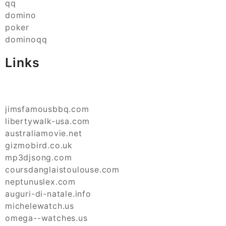
qq
domino
poker
dominoqq
Links
jimsfamousbbq.com
libertywalk-usa.com
australiamovie.net
gizmobird.co.uk
mp3djsong.com
coursdanglaistoulouse.com
neptunuslex.com
auguri-di-natale.info
michelewatch.us
omega--watches.us