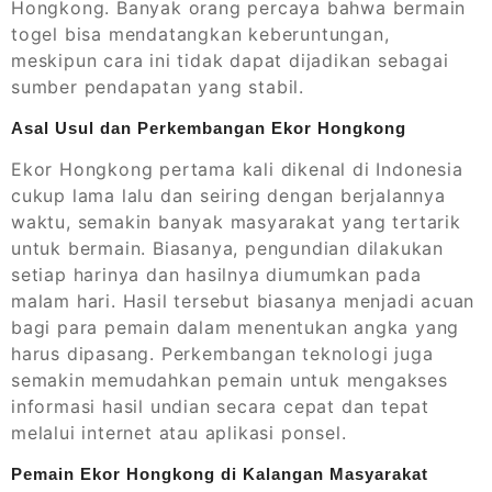
Hongkong. Banyak orang percaya bahwa bermain
togel bisa mendatangkan keberuntungan,
meskipun cara ini tidak dapat dijadikan sebagai
sumber pendapatan yang stabil.
Asal Usul dan Perkembangan Ekor Hongkong
Ekor Hongkong pertama kali dikenal di Indonesia
cukup lama lalu dan seiring dengan berjalannya
waktu, semakin banyak masyarakat yang tertarik
untuk bermain. Biasanya, pengundian dilakukan
setiap harinya dan hasilnya diumumkan pada
malam hari. Hasil tersebut biasanya menjadi acuan
bagi para pemain dalam menentukan angka yang
harus dipasang. Perkembangan teknologi juga
semakin memudahkan pemain untuk mengakses
informasi hasil undian secara cepat dan tepat
melalui internet atau aplikasi ponsel.
Pemain Ekor Hongkong di Kalangan Masyarakat