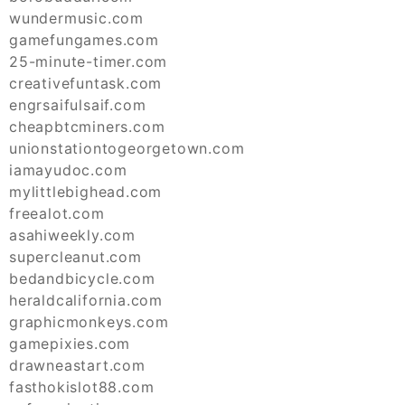
wundermusic.com
gamefungames.com
25-minute-timer.com
creativefuntask.com
engrsaifulsaif.com
cheapbtcminers.com
unionstationtogeorgetown.com
iamayudoc.com
mylittlebighead.com
freealot.com
asahiweekly.com
supercleanut.com
bedandbicycle.com
heraldcalifornia.com
graphicmonkeys.com
gamepixies.com
drawneastart.com
fasthokislot88.com