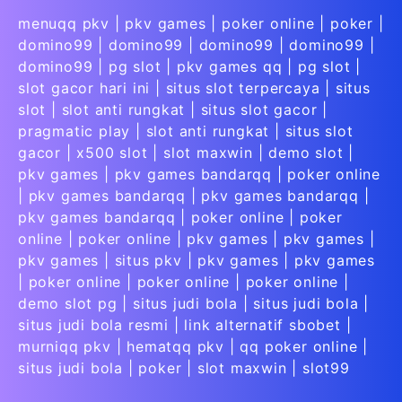
menuqq pkv
|
pkv games
|
poker online
|
poker
|
domino99
|
domino99
|
domino99
|
domino99
|
domino99
|
pg slot
|
pkv games qq
|
pg slot
|
slot gacor hari ini
|
situs slot terpercaya
|
situs
slot
|
slot anti rungkat
|
situs slot gacor
|
pragmatic play
|
slot anti rungkat
|
situs slot
gacor
|
x500 slot
|
slot maxwin
|
demo slot
|
pkv games
|
pkv games bandarqq
|
poker online
|
pkv games bandarqq
|
pkv games bandarqq
|
pkv games bandarqq
|
poker online
|
poker
online
|
poker online
|
pkv games
|
pkv games
|
pkv games
|
situs pkv
|
pkv games
|
pkv games
|
poker online
|
poker online
|
poker online
|
demo slot pg
|
situs judi bola
|
situs judi bola
|
situs judi bola resmi
|
link alternatif sbobet
|
murniqq pkv
|
hematqq pkv
|
qq poker online
|
situs judi bola
|
poker
|
slot maxwin
|
slot99