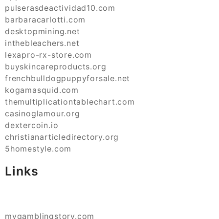
pulserasdeactividad10.com
barbaracarlotti.com
desktopmining.net
inthebleachers.net
lexapro-rx-store.com
buyskincareproducts.org
frenchbulldogpuppyforsale.net
kogamasquid.com
themultiplicationtablechart.com
casinoglamour.org
dextercoin.io
christianarticledirectory.org
5homestyle.com
Links
mygamblingstory.com