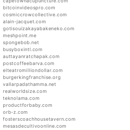
capetownacupuncture.com
bitcoinvideospro.com
cosmiccrowcollective.com
alain-jacquet.com
gotisouizakayabakeneko.com
meshpoint.me
spongebob.net
busyboxintl.com
auttayanratchapak.com
postcoffeebarva.com
elteatromilliondollar.com
burgerkingfranchise.org
vallarpadathamma.net
realworldsize.com
teknolama.com
productforbaby.com
orb-z.com
fosterscoachhousetavern.com
mesasdecultivoonline.com