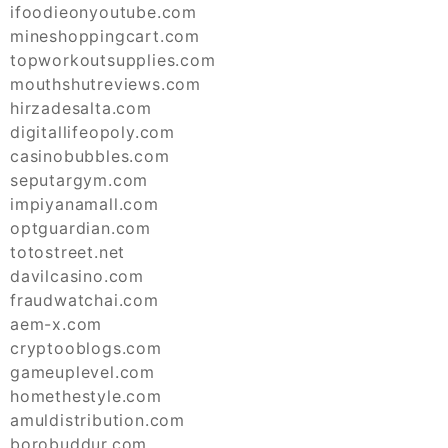
ifoodieonyoutube.com
mineshoppingcart.com
topworkoutsupplies.com
mouthshutreviews.com
hirzadesalta.com
digitallifeopoly.com
casinobubbles.com
seputargym.com
impiyanamall.com
optguardian.com
totostreet.net
davilcasino.com
fraudwatchai.com
aem-x.com
cryptooblogs.com
gameuplevel.com
homethestyle.com
amuldistribution.com
borobuddur.com