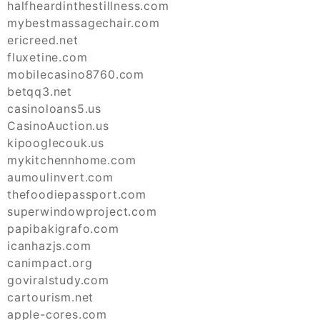
halfheardinthestillness.com
mybestmassagechair.com
ericreed.net
fluxetine.com
mobilecasino8760.com
betqq3.net
casinoloans5.us
CasinoAuction.us
kipooglecouk.us
mykitchennhome.com
aumoulinvert.com
thefoodiepassport.com
superwindowproject.com
papibakigrafo.com
icanhazjs.com
canimpact.org
goviralstudy.com
cartourism.net
apple-cores.com