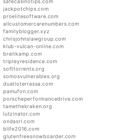
safecasinotips.com
jackpotchips.com
proelitesoftware.com
allcustomercarenumbers.com
familyblogger.xyz
chrisjohnslawgroup.com
klub-vulcan-online.com
breitkamp.com
tripleyresidence.com
softtorrents.org
somosvulnerables.org
duatloterrassa.com
pamufon.com
porscheperformancedrive.com
tamethekraken.org
lutzinator.com
ondasrl.com
blife2016.com
glutenfreesnowboarder.com