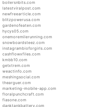
boilersnbits.com
latestviralpost.com
newfreearticle.com
blitzpowerusa.com
gardenofeaten.com
hycys05.com
onemoremilerunning.com
snowboardsteez.com
instagrambioforgirls.com
cashflowxfiles.com
kmbb10.com
getxtrem.com
weactinfo.com
meshingsocial.com
thearguer.com
marketing-mobile-app.com
floralpunchcraft.com
fiasone.com
danktankbattery.com