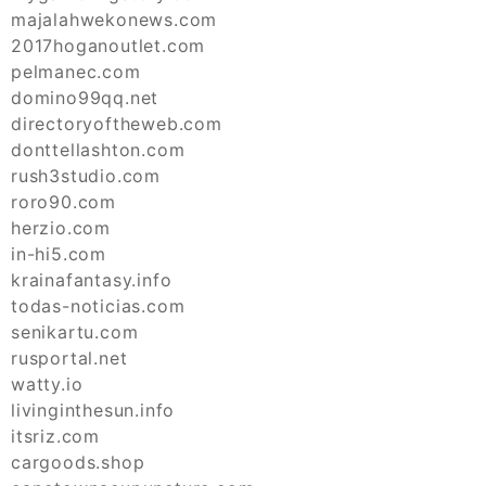
majalahwekonews.com
2017hoganoutlet.com
pelmanec.com
domino99qq.net
directoryoftheweb.com
donttellashton.com
rush3studio.com
roro90.com
herzio.com
in-hi5.com
krainafantasy.info
todas-noticias.com
senikartu.com
rusportal.net
watty.io
livinginthesun.info
itsriz.com
cargoods.shop