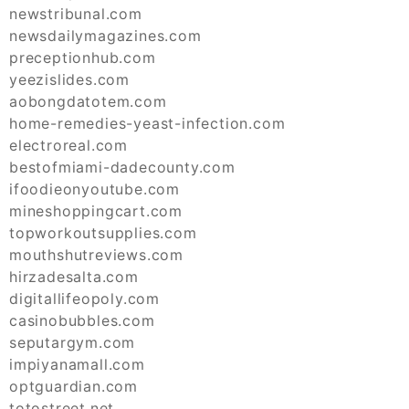
newstribunal.com
newsdailymagazines.com
preceptionhub.com
yeezislides.com
aobongdatotem.com
home-remedies-yeast-infection.com
electroreal.com
bestofmiami-dadecounty.com
ifoodieonyoutube.com
mineshoppingcart.com
topworkoutsupplies.com
mouthshutreviews.com
hirzadesalta.com
digitallifeopoly.com
casinobubbles.com
seputargym.com
impiyanamall.com
optguardian.com
totostreet.net