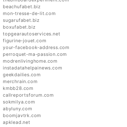
beachufabet.biz
mon-tresse-de-lit.com
sugarufabet.biz
boxufabet.biz
topgearautoservices.net
figurine-jouet.com
your-facebook-address.com
perroquet-ma-passion.com
modrenlivinghome.com
instadatahelpainews.com
geekdailies.com
merchrain.com
kmbb28.com
callreportsforum.com
sokmilya.com
abyluny.com
boomjavtrk.com
apklead.net