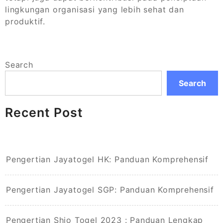
lingkungan organisasi yang lebih sehat dan
produktif.
Search
Search
Recent Post
Pengertian Jayatogel HK: Panduan Komprehensif
Pengertian Jayatogel SGP: Panduan Komprehensif
Pengertian Shio Togel 2023 : Panduan Lengkap