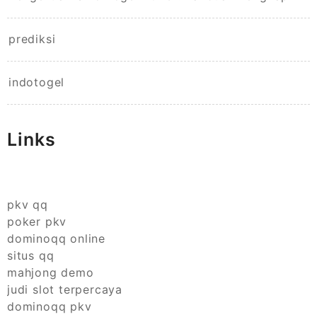
prediksi
indotogel
Links
pkv qq
poker pkv
dominoqq online
situs qq
mahjong demo
judi slot terpercaya
dominoqq pkv