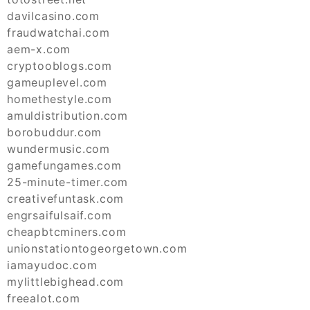
davilcasino.com
fraudwatchai.com
aem-x.com
cryptooblogs.com
gameuplevel.com
homethestyle.com
amuldistribution.com
borobuddur.com
wundermusic.com
gamefungames.com
25-minute-timer.com
creativefuntask.com
engrsaifulsaif.com
cheapbtcminers.com
unionstationtogeorgetown.com
iamayudoc.com
mylittlebighead.com
freealot.com