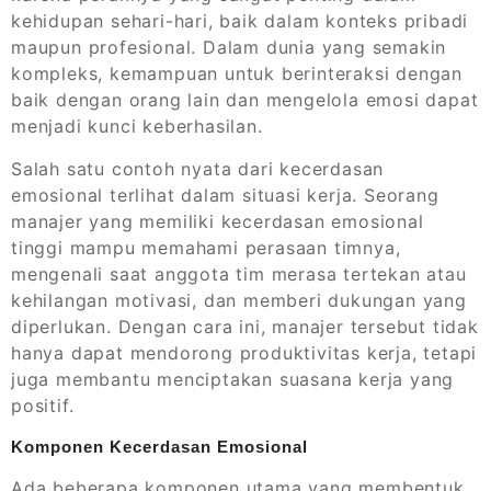
kehidupan sehari-hari, baik dalam konteks pribadi
maupun profesional. Dalam dunia yang semakin
kompleks, kemampuan untuk berinteraksi dengan
baik dengan orang lain dan mengelola emosi dapat
menjadi kunci keberhasilan.
Salah satu contoh nyata dari kecerdasan
emosional terlihat dalam situasi kerja. Seorang
manajer yang memiliki kecerdasan emosional
tinggi mampu memahami perasaan timnya,
mengenali saat anggota tim merasa tertekan atau
kehilangan motivasi, dan memberi dukungan yang
diperlukan. Dengan cara ini, manajer tersebut tidak
hanya dapat mendorong produktivitas kerja, tetapi
juga membantu menciptakan suasana kerja yang
positif.
Komponen Kecerdasan Emosional
Ada beberapa komponen utama yang membentuk