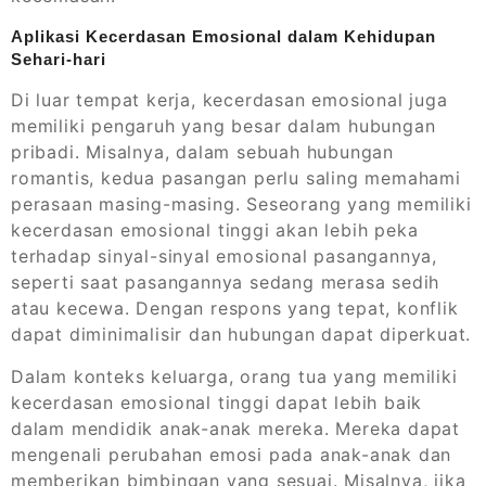
Aplikasi Kecerdasan Emosional dalam Kehidupan
Sehari-hari
Di luar tempat kerja, kecerdasan emosional juga
memiliki pengaruh yang besar dalam hubungan
pribadi. Misalnya, dalam sebuah hubungan
romantis, kedua pasangan perlu saling memahami
perasaan masing-masing. Seseorang yang memiliki
kecerdasan emosional tinggi akan lebih peka
terhadap sinyal-sinyal emosional pasangannya,
seperti saat pasangannya sedang merasa sedih
atau kecewa. Dengan respons yang tepat, konflik
dapat diminimalisir dan hubungan dapat diperkuat.
Dalam konteks keluarga, orang tua yang memiliki
kecerdasan emosional tinggi dapat lebih baik
dalam mendidik anak-anak mereka. Mereka dapat
mengenali perubahan emosi pada anak-anak dan
memberikan bimbingan yang sesuai. Misalnya, jika