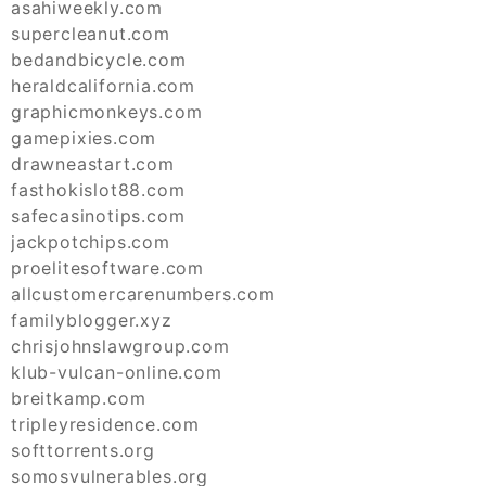
asahiweekly.com
supercleanut.com
bedandbicycle.com
heraldcalifornia.com
graphicmonkeys.com
gamepixies.com
drawneastart.com
fasthokislot88.com
safecasinotips.com
jackpotchips.com
proelitesoftware.com
allcustomercarenumbers.com
familyblogger.xyz
chrisjohnslawgroup.com
klub-vulcan-online.com
breitkamp.com
tripleyresidence.com
softtorrents.org
somosvulnerables.org