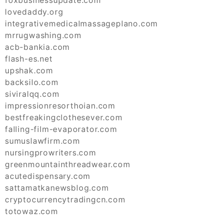
foxbusinessupdate.com
lovedaddy.org
integrativemedicalmassageplano.com
mrrugwashing.com
acb-bankia.com
flash-es.net
upshak.com
backsilo.com
siviralqq.com
impressionresorthoian.com
bestfreakingclothesever.com
falling-film-evaporator.com
sumuslawfirm.com
nursingprowriters.com
greenmountainthreadwear.com
acutedispensary.com
sattamatkanewsblog.com
cryptocurrencytradingcn.com
totowaz.com