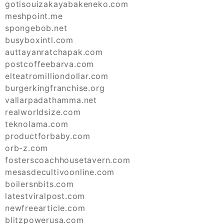
gotisouizakayabakeneko.com
meshpoint.me
spongebob.net
busyboxintl.com
auttayanratchapak.com
postcoffeebarva.com
elteatromilliondollar.com
burgerkingfranchise.org
vallarpadathamma.net
realworldsize.com
teknolama.com
productforbaby.com
orb-z.com
fosterscoachhousetavern.com
mesasdecultivoonline.com
boilersnbits.com
latestviralpost.com
newfreearticle.com
blitzpowerusa.com