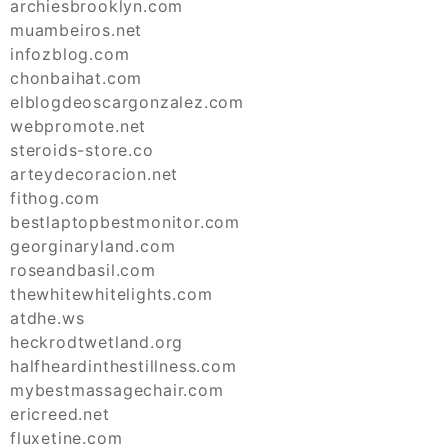
archiesbrooklyn.com
muambeiros.net
infozblog.com
chonbaihat.com
elblogdeoscargonzalez.com
webpromote.net
steroids-store.co
arteydecoracion.net
fithog.com
bestlaptopbestmonitor.com
georginaryland.com
roseandbasil.com
thewhitewhitelights.com
atdhe.ws
heckrodtwetland.org
halfheardinthestillness.com
mybestmassagechair.com
ericreed.net
fluxetine.com