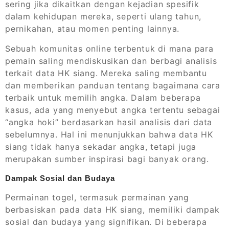
sering jika dikaitkan dengan kejadian spesifik
dalam kehidupan mereka, seperti ulang tahun,
pernikahan, atau momen penting lainnya.
Sebuah komunitas online terbentuk di mana para
pemain saling mendiskusikan dan berbagi analisis
terkait data HK siang. Mereka saling membantu
dan memberikan panduan tentang bagaimana cara
terbaik untuk memilih angka. Dalam beberapa
kasus, ada yang menyebut angka tertentu sebagai
“angka hoki” berdasarkan hasil analisis dari data
sebelumnya. Hal ini menunjukkan bahwa data HK
siang tidak hanya sekadar angka, tetapi juga
merupakan sumber inspirasi bagi banyak orang.
Dampak Sosial dan Budaya
Permainan togel, termasuk permainan yang
berbasiskan pada data HK siang, memiliki dampak
sosial dan budaya yang signifikan. Di beberapa