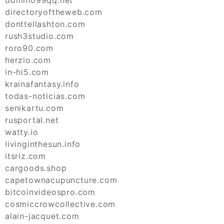
domino99qq.net
directoryoftheweb.com
donttellashton.com
rush3studio.com
roro90.com
herzio.com
in-hi5.com
krainafantasy.info
todas-noticias.com
senikartu.com
rusportal.net
watty.io
livinginthesun.info
itsriz.com
cargoods.shop
capetownacupuncture.com
bitcoinvideospro.com
cosmiccrowcollective.com
alain-jacquet.com