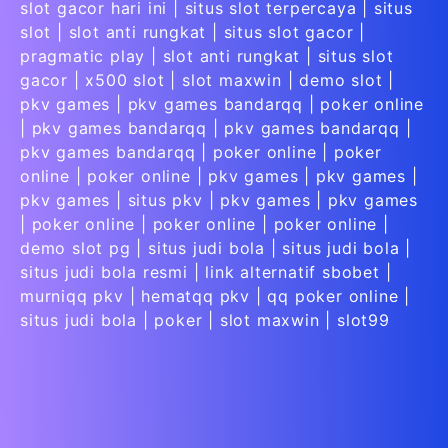
slot gacor hari ini
|
situs slot terpercaya
|
situs
slot
|
slot anti rungkat
|
situs slot gacor
|
pragmatic play
|
slot anti rungkat
|
situs slot
gacor
|
x500 slot
|
slot maxwin
|
demo slot
|
pkv games
|
pkv games bandarqq
|
poker online
|
pkv games bandarqq
|
pkv games bandarqq
|
pkv games bandarqq
|
poker online
|
poker
online
|
poker online
|
pkv games
|
pkv games
|
pkv games
|
situs pkv
|
pkv games
|
pkv games
|
poker online
|
poker online
|
poker online
|
demo slot pg
|
situs judi bola
|
situs judi bola
|
situs judi bola resmi
|
link alternatif sbobet
|
murniqq pkv
|
hematqq pkv
|
qq poker online
|
situs judi bola
|
poker
|
slot maxwin
|
slot99