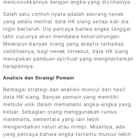
mencocokkannya dengan angka yang dicintainya.
Salah satu contoh nyata adalah seorang nenek
yang selalu melihat data HK siang setiap kali dia
ingin bertaruh. Dia percaya bahwa angka tanggal
lahir cucunya akan membawa keberuntungan.
Meskipun banyak orang yang skeptis terhadap
validitasnya, bagi nenek tersebut, data HK siang
merupakan panduan spiritual yang menghantarkan
harapannya.
Analisis dan Strategi Pemain
Berbagai strategi dan analisis muncul dari hasil
data HK siang. Banyak pemain yang memiliki
metode unik dalam memahami angka-angka yang
keluar. Sebagian orang menggunakan rumus
matematis, sementara yang lain lebih
mengandalkan naluri atau mimpi. Misalnya, ada
yang percaya bahwa angka tertentu muncul lebih