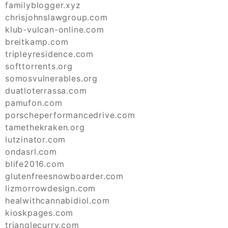
familyblogger.xyz
chrisjohnslawgroup.com
klub-vulcan-online.com
breitkamp.com
tripleyresidence.com
softtorrents.org
somosvulnerables.org
duatloterrassa.com
pamufon.com
porscheperformancedrive.com
tamethekraken.org
lutzinator.com
ondasrl.com
blife2016.com
glutenfreesnowboarder.com
lizmorrowdesign.com
healwithcannabidiol.com
kioskpages.com
trianglecurry.com