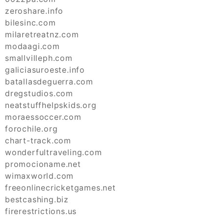
zeroshare.info
bilesinc.com
milaretreatnz.com
modaagi.com
smallvilleph.com
galiciasuroeste.info
batallasdeguerra.com
dregstudios.com
neatstuffhelpskids.org
moraessoccer.com
forochile.org
chart-track.com
wonderfultraveling.com
promocioname.net
wimaxworld.com
freeonlinecricketgames.net
bestcashing.biz
firerestrictions.us