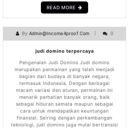
READ MORE
By
Admin@income4proof.com
0
judi domino terpercaya
Pengenalan Judi Domino Judi domino
merupakan permainan yang telah menjadi
bagian dari budaya di banyak negara,
termasuk Indonesia. Dengan berbagai
macam variasi dan aturan, permainan ini
menarik perhatian banyak orang, baik
sebagai hiburan semata maupun sebagai
cara untuk mendapatkan keuntungan
finansial. Seiring dengan perkembangan
teknologi, judi domino juga mulai bertransisi