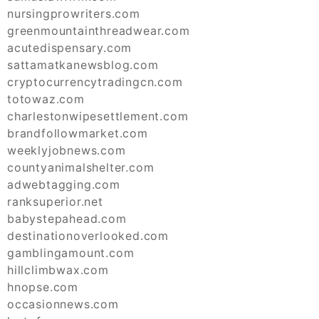
nursingprowriters.com
greenmountainthreadwear.com
acutedispensary.com
sattamatkanewsblog.com
cryptocurrencytradingcn.com
totowaz.com
charlestonwipesettlement.com
brandfollowmarket.com
weeklyjobnews.com
countyanimalshelter.com
adwebtagging.com
ranksuperior.net
babystepahead.com
destinationoverlooked.com
gamblingamount.com
hillclimbwax.com
hnopse.com
occasionnews.com