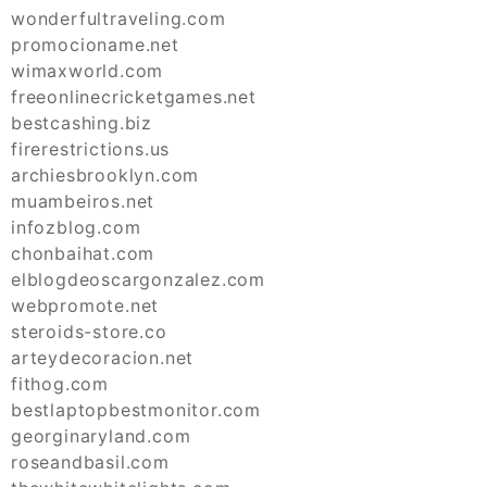
wonderfultraveling.com
promocioname.net
wimaxworld.com
freeonlinecricketgames.net
bestcashing.biz
firerestrictions.us
archiesbrooklyn.com
muambeiros.net
infozblog.com
chonbaihat.com
elblogdeoscargonzalez.com
webpromote.net
steroids-store.co
arteydecoracion.net
fithog.com
bestlaptopbestmonitor.com
georginaryland.com
roseandbasil.com