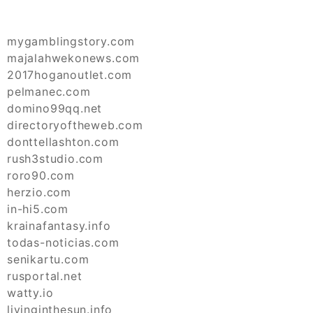
mygamblingstory.com
majalahwekonews.com
2017hoganoutlet.com
pelmanec.com
domino99qq.net
directoryoftheweb.com
donttellashton.com
rush3studio.com
roro90.com
herzio.com
in-hi5.com
krainafantasy.info
todas-noticias.com
senikartu.com
rusportal.net
watty.io
livinginthesun.info