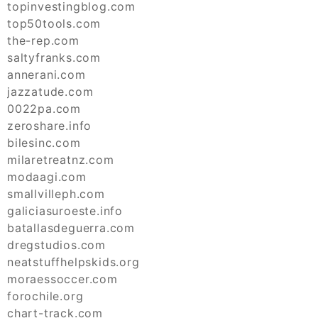
topinvestingblog.com
top50tools.com
the-rep.com
saltyfranks.com
annerani.com
jazzatude.com
0022pa.com
zeroshare.info
bilesinc.com
milaretreatnz.com
modaagi.com
smallvilleph.com
galiciasuroeste.info
batallasdeguerra.com
dregstudios.com
neatstuffhelpskids.org
moraessoccer.com
forochile.org
chart-track.com