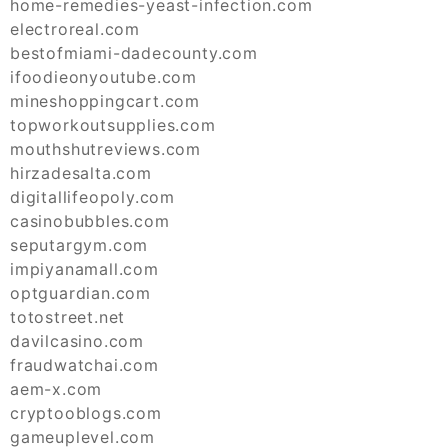
home-remedies-yeast-infection.com
electroreal.com
bestofmiami-dadecounty.com
ifoodieonyoutube.com
mineshoppingcart.com
topworkoutsupplies.com
mouthshutreviews.com
hirzadesalta.com
digitallifeopoly.com
casinobubbles.com
seputargym.com
impiyanamall.com
optguardian.com
totostreet.net
davilcasino.com
fraudwatchai.com
aem-x.com
cryptooblogs.com
gameuplevel.com