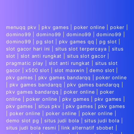
menuqq pkv
|
pkv games
|
poker online
|
poker
|
domino99
|
domino99
|
domino99
|
domino99
|
domino99
|
pg slot
|
pkv games qq
|
pg slot
|
slot gacor hari ini
|
situs slot terpercaya
|
situs
slot
|
slot anti rungkat
|
situs slot gacor
|
pragmatic play
|
slot anti rungkat
|
situs slot
gacor
|
x500 slot
|
slot maxwin
|
demo slot
|
pkv games
|
pkv games bandarqq
|
poker online
|
pkv games bandarqq
|
pkv games bandarqq
|
pkv games bandarqq
|
poker online
|
poker
online
|
poker online
|
pkv games
|
pkv games
|
pkv games
|
situs pkv
|
pkv games
|
pkv games
|
poker online
|
poker online
|
poker online
|
demo slot pg
|
situs judi bola
|
situs judi bola
|
situs judi bola resmi
|
link alternatif sbobet
|