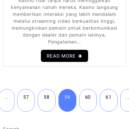
kasino fisik tanpa harus meninggalkan
kenyamanan rumah mereka. Kasino langsung
memberikan interaksi yang lebih mendalam
melalui streaming video berkualitas tinggi,
memungkinkan pemain untuk berkomunikasi
dengan dealer dan pemain lainnya.
Pengalaman…
READ MORE
…
57
58
59
60
61