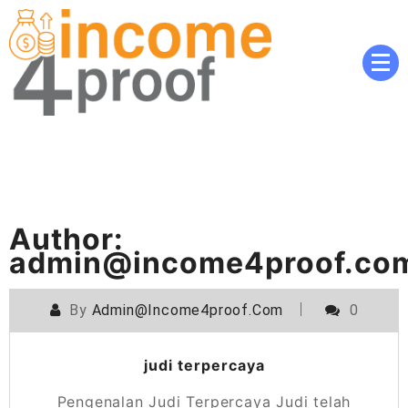
Skip
to
content
Latih strategi Anda dengan slot demo dan mainkan
Situs Slot Online Terbaik
slot gacor di situs slot online terbaik untuk peluang
dengan Fitur Slot Demo
menang besar.
dan Slot Gacor
Author:
admin@income4proof.co
By
Admin@income4proof.com
0
judi terpercaya
Pengenalan Judi Terpercaya Judi telah