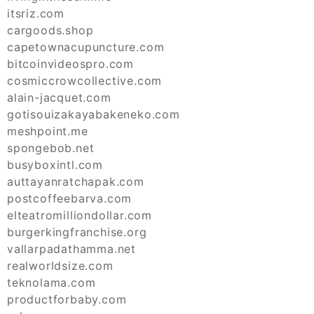
itsriz.com
cargoods.shop
capetownacupuncture.com
bitcoinvideospro.com
cosmiccrowcollective.com
alain-jacquet.com
gotisouizakayabakeneko.com
meshpoint.me
spongebob.net
busyboxintl.com
auttayanratchapak.com
postcoffeebarva.com
elteatromilliondollar.com
burgerkingfranchise.org
vallarpadathamma.net
realworldsize.com
teknolama.com
productforbaby.com