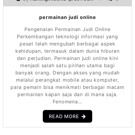
permainan judi online
Pengenalan Permainan Judi Online
Perkembangan teknologi informasi yang
pesat telah mengubah berbagai aspek
kehidupan, termasuk dalam dunia hiburan
dan perjudian. Permainan judi online kini
menjadi salah satu pilihan utama bagi
banyak orang. Dengan akses yang mudah
melalui perangkat mobile atau komputer,
para pemain bisa menikmati berbagai macam
permainan kapan saja dan di mana saja.
Fenomena…
READ MORE