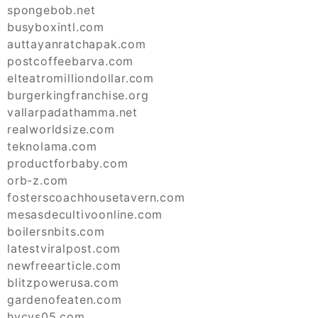
spongebob.net
busyboxintl.com
auttayanratchapak.com
postcoffeebarva.com
elteatromilliondollar.com
burgerkingfranchise.org
vallarpadathamma.net
realworldsize.com
teknolama.com
productforbaby.com
orb-z.com
fosterscoachhousetavern.com
mesasdecultivoonline.com
boilersnbits.com
latestviralpost.com
newfreearticle.com
blitzpowerusa.com
gardenofeaten.com
hycys05.com