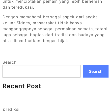
untuk menciptakan pemain yang lebih berhemah
dan teredukasi.
Dengan memahami berbagai aspek dari angka
keluar Sidney, masyarakat tidak hanya
menganggapnya sebagai permainan semata, tetapi
juga sebagai bagian dari tradisi dan budaya yang
bisa dimanfaatkan dengan bijak.
Search
Search
Recent Post
prediksi