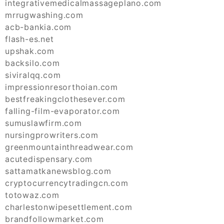
integrativemedicalmassageplano.com
mrrugwashing.com
acb-bankia.com
flash-es.net
upshak.com
backsilo.com
siviralqq.com
impressionresorthoian.com
bestfreakingclothesever.com
falling-film-evaporator.com
sumuslawfirm.com
nursingprowriters.com
greenmountainthreadwear.com
acutedispensary.com
sattamatkanewsblog.com
cryptocurrencytradingcn.com
totowaz.com
charlestonwipesettlement.com
brandfollowmarket.com