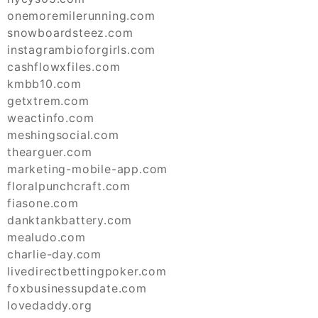
onemoremilerunning.com
snowboardsteez.com
instagrambioforgirls.com
cashflowxfiles.com
kmbb10.com
getxtrem.com
weactinfo.com
meshingsocial.com
thearguer.com
marketing-mobile-app.com
floralpunchcraft.com
fiasone.com
danktankbattery.com
mealudo.com
charlie-day.com
livedirectbettingpoker.com
foxbusinessupdate.com
lovedaddy.org