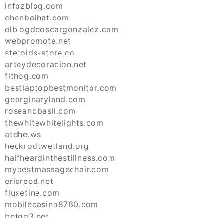
infozblog.com
chonbaihat.com
elblogdeoscargonzalez.com
webpromote.net
steroids-store.co
arteydecoracion.net
fithog.com
bestlaptopbestmonitor.com
georginaryland.com
roseandbasil.com
thewhitewhitelights.com
atdhe.ws
heckrodtwetland.org
halfheardinthestillness.com
mybestmassagechair.com
ericreed.net
fluxetine.com
mobilecasino8760.com
betqq3.net