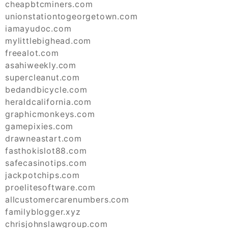
cheapbtcminers.com
unionstationtogeorgetown.com
iamayudoc.com
mylittlebighead.com
freealot.com
asahiweekly.com
supercleanut.com
bedandbicycle.com
heraldcalifornia.com
graphicmonkeys.com
gamepixies.com
drawneastart.com
fasthokislot88.com
safecasinotips.com
jackpotchips.com
proelitesoftware.com
allcustomercarenumbers.com
familyblogger.xyz
chrisjohnslawgroup.com