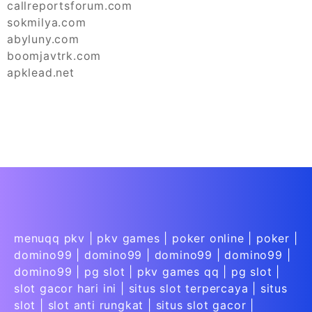
callreportsforum.com
sokmilya.com
abyluny.com
boomjavtrk.com
apklead.net
menuqq pkv
|
pkv games
|
poker online
|
poker
|
domino99
|
domino99
|
domino99
|
domino99
|
domino99
|
pg slot
|
pkv games qq
|
pg slot
|
slot gacor hari ini
|
situs slot terpercaya
|
situs
slot
|
slot anti rungkat
|
situs slot gacor
|