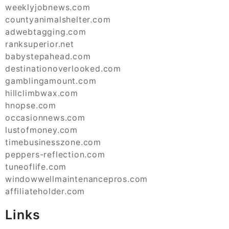
weeklyjobnews.com
countyanimalshelter.com
adwebtagging.com
ranksuperior.net
babystepahead.com
destinationoverlooked.com
gamblingamount.com
hillclimbwax.com
hnopse.com
occasionnews.com
lustofmoney.com
timebusinesszone.com
peppers-reflection.com
tuneoflife.com
windowwellmaintenancepros.com
affiliateholder.com
Links