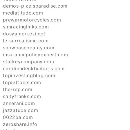
demos-pixelsparadise.com
mediatitude.com
prewarmotorcycles.com
simracinglinks.com
dosyamerkezi.net
le-surrealisme.com
showcasebeauty.com
insurancepolicyexpert.com
statkeycompany.com
carolinadeckbuilders.com
topinvestingblog.com
top50tools.com
the-rep.com
saltyfranks.com
annerani.com
jazzatude.com
0022pa.com
zeroshare.info