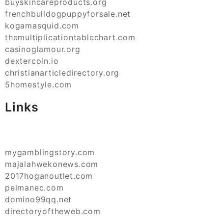
buyskincareproducts.org
frenchbulldogpuppyforsale.net
kogamasquid.com
themultiplicationtablechart.com
casinoglamour.org
dextercoin.io
christianarticledirectory.org
5homestyle.com
Links
mygamblingstory.com
majalahwekonews.com
2017hoganoutlet.com
pelmanec.com
domino99qq.net
directoryoftheweb.com