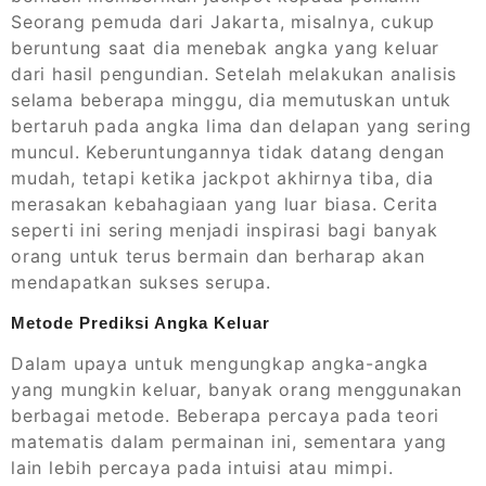
Seorang pemuda dari Jakarta, misalnya, cukup
beruntung saat dia menebak angka yang keluar
dari hasil pengundian. Setelah melakukan analisis
selama beberapa minggu, dia memutuskan untuk
bertaruh pada angka lima dan delapan yang sering
muncul. Keberuntungannya tidak datang dengan
mudah, tetapi ketika jackpot akhirnya tiba, dia
merasakan kebahagiaan yang luar biasa. Cerita
seperti ini sering menjadi inspirasi bagi banyak
orang untuk terus bermain dan berharap akan
mendapatkan sukses serupa.
Metode Prediksi Angka Keluar
Dalam upaya untuk mengungkap angka-angka
yang mungkin keluar, banyak orang menggunakan
berbagai metode. Beberapa percaya pada teori
matematis dalam permainan ini, sementara yang
lain lebih percaya pada intuisi atau mimpi.